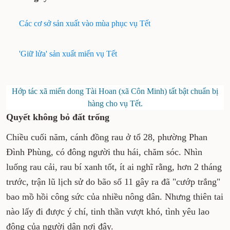
vươn lên sau thiên tai của người dân Thái
Nguyên.
Các cơ sở sản xuất vào mùa phục vụ Tết
'Giữ lửa' sản xuất miến vụ Tết
Hớp tác xã miến dong Tài Hoan (xã Côn Minh) tất bật
chuẩn bị hàng cho vụ Tết.
Quyết không bỏ đất trống
Chiều cuối năm, cánh đồng rau ở tổ 28, phường
Phan Đình Phùng, có đông người thu hái, chăm
sóc. Nhìn luống rau cải, rau bí xanh tốt, ít ai
nghĩ rằng, hơn 2 tháng trước, trận lũ lịch sử do
bão số 11 gây ra đã "cướp trắng" bao mồ hồi