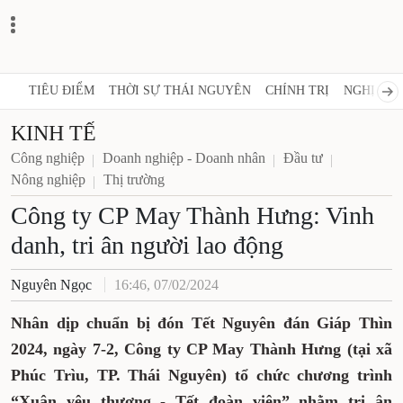
TIÊU ĐIỂM
THỜI SỰ THÁI NGUYÊN
CHÍNH TRỊ
NGHỊ QUY
KINH TẾ
Công nghiệp
Doanh nghiệp - Doanh nhân
Đầu tư
Nông nghiệp
Thị trường
Công ty CP May Thành Hưng: Vinh
danh, tri ân người lao động
Nguyên Ngọc
16:46, 07/02/2024
Nhân dịp chuẩn bị đón Tết Nguyên đán Giáp Thìn
2024, ngày 7-2, Công ty CP May Thành Hưng (tại xã
Phúc Trìu, TP. Thái Nguyên) tổ chức chương trình
“Xuân yêu thương - Tết đoàn viên” nhằm tri ân