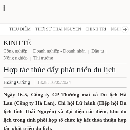
TIÊU ĐIỂM
THỜI SỰ THÁI NGUYÊN
CHÍNH TRỊ
NGHỊ QUY
KINH TẾ
Công nghiệp
Doanh nghiệp - Doanh nhân
Đầu tư
Nông nghiệp
Thị trường
Hợp tác thúc đẩy phát triển du lịch
Hoàng Cường
18:28, 16/05/2024
Ngày 16-5, Công ty CP Thương mại và Du lịch Hà
Lan (Công ty Hà Lan), Chi hội Lữ hành (Hiệp hội Du
lịch tỉnh Thái Nguyên) và đại diện các điểm, khu du
lịch trong tỉnh phối hợp tổ chức ký kết thỏa thuận hợp
tác phát triển du lịch.