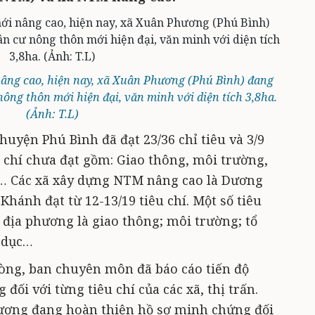
âng cao, hiện nay, xã Xuân Phương (Phú Bình) đang
ông thôn mới hiện đại, văn minh với diện tích 3,8ha.
(Ảnh: T.L)
huyện Phú Bình đã đạt 23/36 chỉ tiêu và 3/9
 chí chưa đạt gồm: Giao thông, môi trường,
… Các xã xây dựng NTM nâng cao là Dương
hánh đạt từ 12-13/19 tiêu chí. Một số tiêu
c địa phương là giao thông; môi trường; tổ
o dục…
phòng, ban chuyên môn đã báo cáo tiến độ
ối với từng tiêu chí của các xã, thị trấn.
hương đang hoàn thiện hồ sơ minh chứng đối