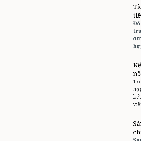
Tí
ti
Đó
tr
dù
hợ
Kế
nô
Tro
hợp
kết
viê
Sả
ch
Sa