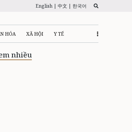
English |
中文 |
한국어
ĂN HÓA
XÃ HỘI
Y TẾ
em nhiều