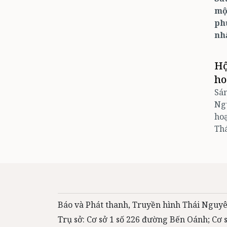
mộ
ph
nhậ
Hộ
ho
Sán
Ngu
hoạ
Thá
Báo và Phát thanh, Truyền hình Thái Nguyê
Trụ sở: Cơ sở 1 số 226 đường Bến Oánh; Cơ