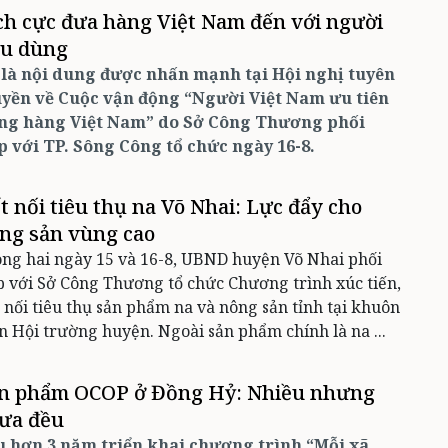
ch cực đưa hàng Việt Nam đến với người
êu dùng
 là nội dung được nhấn mạnh tại Hội nghị tuyên
uyền về Cuộc vận động “Người Việt Nam ưu tiên
ng hàng Việt Nam” do Sở Công Thương phối
p với TP. Sông Công tổ chức ngày 16-8.
t nối tiêu thụ na Võ Nhai: Lực đẩy cho
ng sản vùng cao
ng hai ngày 15 và 16-8, UBND huyện Võ Nhai phối
 với Sở Công Thương tổ chức Chương trình xúc tiến,
 nối tiêu thụ sản phẩm na và nông sản tỉnh tại khuôn
n Hội trường huyện. Ngoài sản phẩm chính là na ...
n phẩm OCOP ở Đồng Hỷ: Nhiều nhưng
ưa đều
u hơn 3 năm triển khai chương trình “Mỗi xã