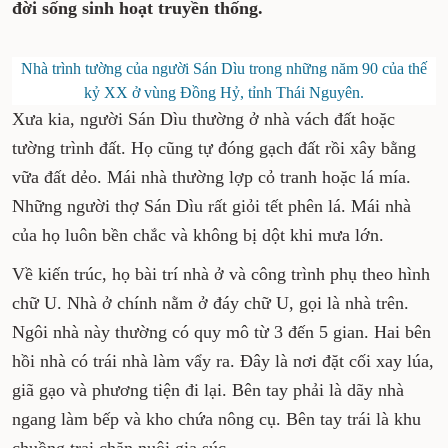
đời sống sinh hoạt truyền thống.
Nhà trình tường của người Sán Dìu trong những năm 90 của thế
kỷ XX ở vùng Đồng Hỷ, tỉnh Thái Nguyên.
Xưa kia, người Sán Dìu thường ở nhà vách đất hoặc
tường trình đất. Họ cũng tự đóng gạch đất rồi xây bằng
vữa đất dẻo. Mái nhà thường lợp cỏ tranh hoặc lá mía.
Những người thợ Sán Dìu rất giỏi tết phên lá. Mái nhà
của họ luôn bền chắc và không bị dột khi mưa lớn.
Về kiến trúc, họ bài trí nhà ở và công trình phụ theo hình
chữ U. Nhà ở chính nằm ở đáy chữ U, gọi là nhà trên.
Ngôi nhà này thường có quy mô từ 3 đến 5 gian. Hai bên
hồi nhà có trái nhà làm vẩy ra. Đây là nơi đặt cối xay lúa,
giã gạo và phương tiện đi lại. Bên tay phải là dãy nhà
ngang làm bếp và kho chứa nông cụ. Bên tay trái là khu