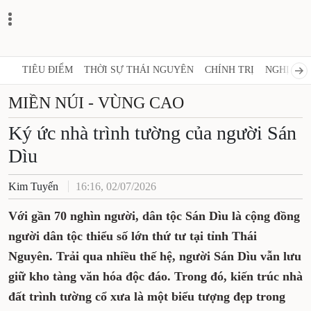
TIÊU ĐIỂM
THỜI SỰ THÁI NGUYÊN
CHÍNH TRỊ
NGHỊ QUY
MIỀN NÚI - VÙNG CAO
Ký ức nhà trình tường của người Sán
Dìu
Kim Tuyến
16:16, 02/07/2026
Với gần 70 nghìn người, dân tộc Sán Dìu là cộng đồng
người dân tộc thiểu số lớn thứ tư tại tỉnh Thái
Nguyên. Trải qua nhiều thế hệ, người Sán Dìu vẫn lưu
giữ kho tàng văn hóa độc đáo. Trong đó, kiến trúc nhà
đất trình tường cổ xưa là một biểu tượng đẹp trong