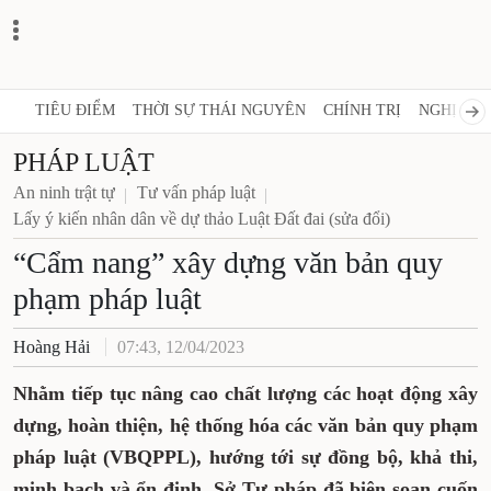
TIÊU ĐIỂM
THỜI SỰ THÁI NGUYÊN
CHÍNH TRỊ
NGHỊ QUY
PHÁP LUẬT
An ninh trật tự
Tư vấn pháp luật
Lấy ý kiến nhân dân về dự thảo Luật Đất đai (sửa đổi)
“Cẩm nang” xây dựng văn bản quy
phạm pháp luật
Hoàng Hải
07:43, 12/04/2023
Nhằm tiếp tục nâng cao chất lượng các hoạt động
xây dựng, hoàn thiện, hệ thống hóa các văn bản quy
phạm pháp luật (VBQPPL), hướng tới sự đồng bộ,
khả thi, minh bạch và ổn định, Sở Tư pháp đã biên