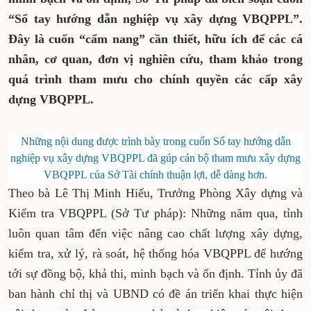
soạn cuốn “Sổ tay hướng dẫn nghiệp vụ xây dựng
VBQPPL”. Đây là cuốn “cẩm nang” cần thiết, hữu
ích để các cá nhân, cơ quan, đơn vị nghiên cứu,
tham khảo trong quá trình tham mưu cho chính
quyền các cấp xây dựng VBQPPL.
Những nội dung được trình bày trong cuốn Sổ tay hướng dẫn
nghiệp vụ xây dựng VBQPPL đã gúp cán bộ tham mưu xây
dựng VBQPPL của Sở Tài chính thuận lợi, dễ dàng hơn.
Theo bà Lê Thị Minh Hiếu, Trưởng Phòng Xây dựng và
Kiểm tra VBQPPL (Sở Tư pháp): Những năm qua, tỉnh
luôn quan tâm đến việc nâng cao chất lượng xây dựng,
kiểm tra, xử lý, rà soát, hệ thống hóa VBQPPL để
hướng tới sự đồng bộ, khả thi, minh bạch và ổn định.
Tỉnh ủy đã ban hành chỉ thị và UBND có đề án triển