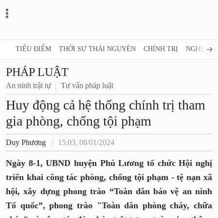
TIÊU ĐIỂM
THỜI SỰ THÁI NGUYÊN
CHÍNH TRỊ
NGHỊ QUY
PHÁP LUẬT
An ninh trật tự
Tư vấn pháp luật
Huy động cả hệ thống chính trị tham
gia phòng, chống tội phạm
Duy Phương
15:03, 08/01/2024
Ngày 8-1, UBND huyện Phú Lương tổ chức Hội nghị
triển khai công tác phòng, chống tội phạm - tệ nạn xã
hội, xây dựng phong trào “Toàn dân bảo vệ an ninh
Tổ quốc”, phong trào "Toàn dân phòng cháy, chữa