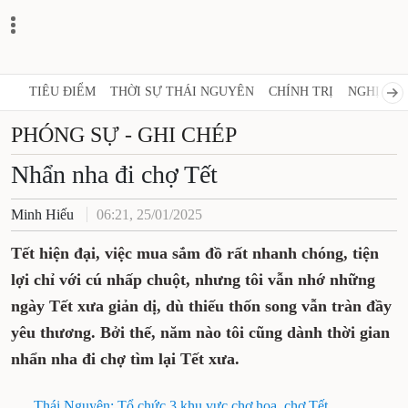
TIÊU ĐIỂM
THỜI SỰ THÁI NGUYÊN
CHÍNH TRỊ
NGHỊ 
PHÓNG SỰ - GHI CHÉP
Nhẩn nha đi chợ Tết
Minh Hiếu
06:21, 25/01/2025
Tết hiện đại, việc mua sắm đồ rất nhanh
chóng, tiện lợi chỉ với cú nhấp chuột, nhưng
tôi vẫn nhớ những ngày Tết xưa giản dị, dù
thiếu thốn song vẫn tràn đầy yêu thương.
Bởi thế, năm nào tôi cũng dành thời gian
nhẩn nha đi chợ tìm lại Tết xưa.