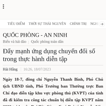
TIÊU ĐIỂM
THỜI SỰ THÁI NGUYÊN
CHÍNH TRỊ
NGHỊ QUY
QUỐC PHÒNG - AN NINH
Biển và hải đảo
Quốc phòng toàn dân
Đẩy mạnh ứng dụng chuyển đổi số
trong thực hành diễn tập
Hải Hằng
16:26, 18/07/2023
Ngày 18-7, đồng chí Nguyễn Thanh Bình, Phó Chủ
tịch UBND tỉnh, Phó Trưởng ban Thường trực Ban
Chỉ đạo diễn tập khu vực phòng thủ (KVPT) của tỉnh
đã đi kiểm tra công tác chuẩn bị diễn tập KVPT năm