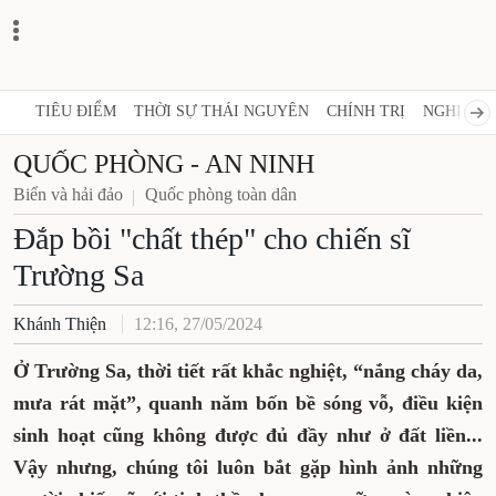
TIÊU ĐIỂM
THỜI SỰ THÁI NGUYÊN
CHÍNH TRỊ
NGHỊ 
QUỐC PHÒNG - AN NINH
Biển và hải đảo
Quốc phòng toàn dân
Đắp bồi "chất thép" cho chiến
sĩ Trường Sa
Khánh Thiện
12:16, 27/05/2024
Ở Trường Sa, thời tiết rất khắc nghiệt,
“nắng cháy da, mưa rát mặt”, quanh năm
bốn bề sóng vỗ, điều kiện sinh hoạt cũng
không được đủ đầy như ở đất liền... Vậy