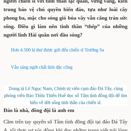
nhưng, chúng tôi luôn bắt gặp hình ảnh
những người chiến sĩ với tinh thần lạc
quan, vững vàng, kiên trung bảo vệ chủ
quyền biển đảo, tựa như loài cây phong ba,
mặc cho sóng gió bủa vây vẫn căng tràn sức
sống. Điều gì làm nên tinh thần “thép” của
những người lính Hải quân nơi đầu sóng?
Hơn 4.500 lá thư được gửi đến chiến sĩ Trường Sa
Vẫn sáng ngời chất lính đặc công
Trung tá Lê Ngọc Nam, Chính trị viên cụm đảo Đá Tây,
cùng phóng viên Báo Thừa Thiên Huế đọc sổ Tâm tình
đồng đội để tìm hiểu về đời sống tinh thần của chiến sĩ.
Đảo là nhà, đồng đội là anh em