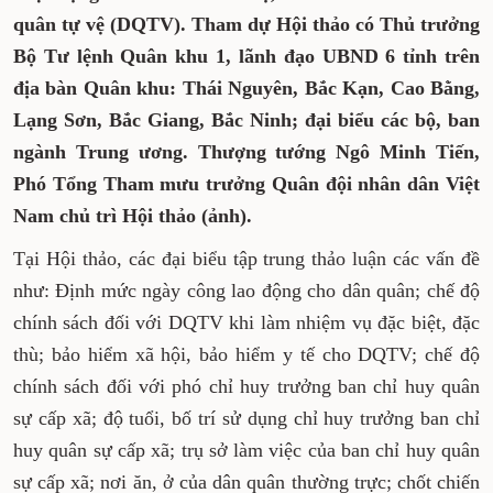
quân tự vệ (DQTV). Tham dự
Hội
thảo có
Thủ trưởng
Bộ Tư lệnh Quân khu 1, lãnh đạo UBND 6 tỉnh trên
địa bàn Quân khu: Thái Nguyên, Bắc Kạn, Cao Bằng,
Lạng Sơn, Bắc Giang, Bắc Ninh
; đại biểu các bộ, ban
ngành Trung ương
. Thượng tướng Ngô Minh Tiến
,
Phó Tổng Tham mưu trưởng Quân đội nhân dân Việt
Nam chủ
trì
Hội thảo (ảnh).
Tại Hội thảo, các đại biểu tập trung thảo luận các vấn đề
như: Định mức ngày công lao động cho dân quân; chế độ
chính sách đối với DQTV khi làm nhiệm vụ đặc biệt, đặc
thù; bảo hiểm xã hội, bảo hiểm y tế cho DQTV; chế độ
chính sách đối với phó chỉ huy trưởng ban chỉ huy quân
sự cấp xã; độ tuổi, bố trí sử dụng chỉ huy trưởng ban chỉ
huy quân sự cấp xã; trụ sở làm việc của ban chỉ huy quân
sự cấp xã; nơi ăn, ở của dân quân thường trực; chốt chiến