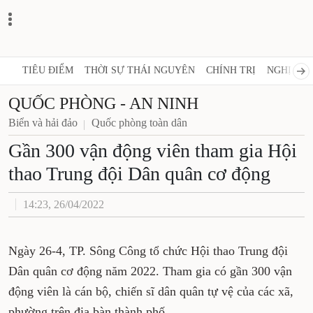
TIÊU ĐIỂM
THỜI SỰ THÁI NGUYÊN
CHÍNH TRỊ
NGHỊ QUY
QUỐC PHÒNG - AN NINH
Biển và hải đảo
Quốc phòng toàn dân
Gần 300 vận động viên tham gia Hội
thao Trung đội Dân quân cơ động
14:23, 26/04/2022
Ngày 26-4, TP. Sông Công tổ chức Hội thao Trung đội
Dân quân cơ động năm 2022. Tham gia có gần 300 vận
động viên là cán bộ, chiến sĩ dân quân tự vệ của các xã,
phường trên địa bàn thành phố.