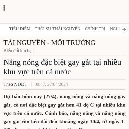
TIÊU ĐIỂM
THỜI SỰ THÁI NGUYÊN
CHÍNH TRỊ
NGHỊ QUY
TÀI NGUYÊN - MÔI TRƯỜNG
Biến đổi khí hậu
Nắng nóng đặc biệt gay gắt tại nhiều
khu vực trên cả nước
Theo NDĐT
09:47, 27/04/2024
Dự báo hôm nay (27/4), nắng nóng và nắng nóng gay
gắt, có nơi đặc biệt gay gắt hơn 41 độ C tại nhiều khu
vực trên cả nước. Cảnh báo, nắng nóng và nắng nóng
gay gắt còn kéo dài đến khoảng ngày 30/4, từ ngày 1-