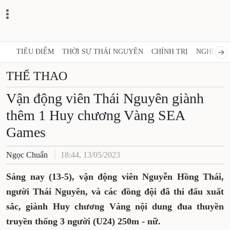
TIÊU ĐIỂM
THỜI SỰ THÁI NGUYÊN
CHÍNH TRỊ
NGHỊ QUY
THỂ THAO
Vận động viên Thái Nguyên giành
thêm 1 Huy chương Vàng SEA
Games
Ngọc Chuẩn
18:44, 13/05/2023
Sáng nay (13-5), vận động viên Nguyễn Hồng Thái,
người Thái Nguyên, và các đồng đội đã thi đấu xuất
sắc, giành Huy chương Vàng nội dung đua thuyền
truyền thống 3 người (U24) 250m - nữ.