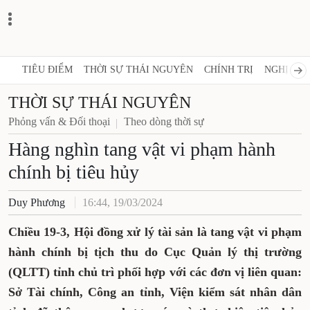
TIÊU ĐIỂM
THỜI SỰ THÁI NGUYÊN
CHÍNH TRỊ
NGHỊ QUY
THỜI SỰ THÁI NGUYÊN
Phỏng vấn & Đối thoại
Theo dòng thời sự
Hàng nghìn tang vật vi phạm hành
chính bị tiêu hủy
Duy Phương
16:44, 19/03/2024
Chiều 19-3, Hội đồng xử lý tài sản là tang vật vi phạm
hành chính bị tịch thu do Cục Quản lý thị trường
(QLTT) tỉnh chủ trì phối hợp với các đơn vị liên quan:
Sở Tài chính, Công an tỉnh, Viện kiểm sát nhân dân