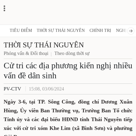
TIÊU ĐIỂM
THỜI SỰ THÁI NGUYÊN
CHÍNH TRỊ
NGHỊ QUY
THỜI SỰ THÁI NGUYÊN
Phỏng vấn & Đối thoại
Theo dòng thời sự
Cử tri các địa phương kiến nghị
nhiều vấn đề dân sinh
PV-CTV
15:08, 03/06/2024
Ngày 3-6, tại TP. Sông Công, đồng chí Dương Xuân
Hùng, Ủy viên Ban Thường vụ, Trưởng Ban Tổ
chức Tỉnh ủy và các đại biểu HĐND tỉnh Thái
Nguyên tiếp xúc với cử tri xóm Khe Lim (xã Bình