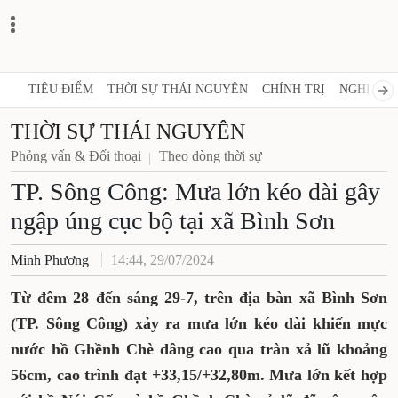
TIÊU ĐIỂM
THỜI SỰ THÁI NGUYÊN
CHÍNH TRỊ
NGHỊ QUY
THỜI SỰ THÁI NGUYÊN
Phỏng vấn & Đối thoại
Theo dòng thời sự
TP. Sông Công: Mưa lớn kéo dài gây
ngập úng cục bộ tại xã Bình Sơn
Minh Phương
14:44, 29/07/2024
Từ đêm 28 đến sáng 29-7, trên địa bàn xã Bình Sơn
(TP. Sông Công) xảy ra mưa lớn kéo dài khiến mực
nước hồ Ghềnh Chè dâng cao qua tràn xả lũ khoảng
56cm, cao trình đạt +33,15/+32,80m. Mưa lớn kết hợp