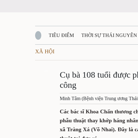
TIÊU ĐIỂM
THỜI SỰ THÁI NGUYÊ
XÃ HỘI
QUỐC PHÒNG - AN NINH
BẠN ĐỌC
Đ
Cụ bà 108 tuổi đư
QUÊ HƯƠNG - ĐẤT NƯỚC
QUỐC TẾ
Zalo
tạo thành công
VĂN BẢN, CHÍNH SÁCH MỚI
VĂN NGH
Minh Tâm (Bệnh viện Trung ươn
Các bác sĩ Khoa Chấn thư
Thái Nguyên vừa phẫu thu
cho cụ bà Lê Thị Th., 108 t