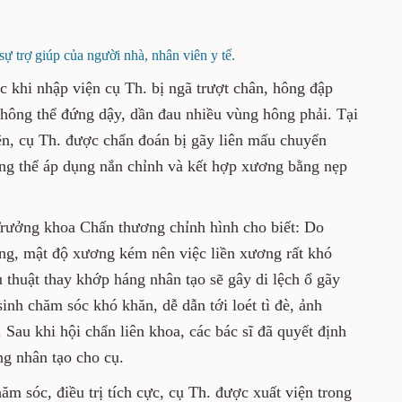
 nay được phẫu thuật tại đơn vị.
 trợ giúp của người nhà, nhân viên y tế.
, trước khi nhập viện cụ Th. bị ngã trượt
ng. Sau khi ngã, cụ không thể đứng dậy, dần
Tại Bệnh viện Trung ương Thái Nguyên, cụ
iên mấu chuyển xương đùi phải, di lệch nhiều,
 và kết hợp xương bằng nẹp vít hoặc nẹp
Dung, Trưởng khoa Chấn thương chỉnh hình
cao tuổi, xương loãng, mật độ xương kém nên
n. Nếu không không được phẫu thuật thay
 lệch ổ gãy thứ phát, phải nằm dài tại chỗ, vệ
ẫn tới loét tì đè, ảnh hưởng xấu đến tinh
hẩn liên khoa, các bác sĩ đã quyết định thực