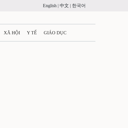
English |
中文 |
한국어
XÃ HỘI
Y TẾ
GIÁO DỤC
E MÁY
PHÁP LUẬT
 QUẢNG CÁO
LTIMEDIA