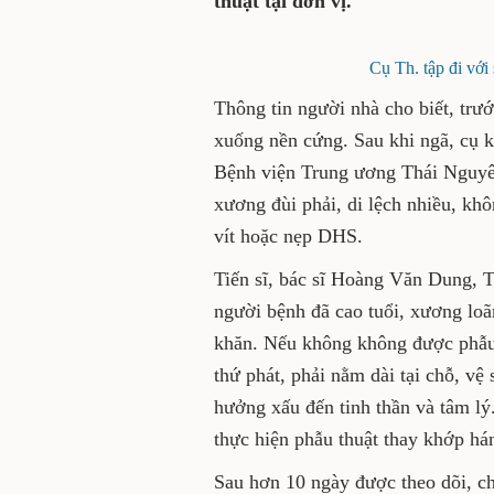
cao tuổi nhất từ trước đến
Cụ Th. tập đi với sự
Thông tin người nhà cho biết
chân, hông đập xuống nền cứ
đau nhiều vùng hông phải. 
Th. được chẩn đoán bị gãy l
không thể áp dụng nắn chỉnh
DHS.
Tiến sĩ, bác sĩ Hoàng Văn 
cho biết: Do người bệnh đã 
việc liền xương rất khó khă
khớp háng nhân tạo sẽ gây di
sinh chăm sóc khó khăn, dễ d
thần và tâm lý. Sau khi hội c