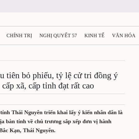
CHÍNH TRỊ
NGHỊ QUYẾT 57
KINH TẾ
VĂN HÓA
ẤT VÀ NGƯỜI THÁI NGUYÊN
GIAO THÔNG
Ô TÔ - X
TÀI NGUYÊN - MÔI TRƯỜNG
THỂ THAO
THÔNG TIN -
tiên bỏ phiếu, tỷ lệ cử tri đồng ý
cấp xã, cấp tỉnh đạt rất cao
Ệ THÁI NGUYÊN
VIDEO
CÁC ĐỀ ÁN TRỌNG TÂM
M
tỉnh Thái Nguyên triển khai lấy ý kiến nhân dân là
 địa bàn tỉnh về chủ trương sắp xếp đơn vị hành
 Bắc Kạn, Thái Nguyên.