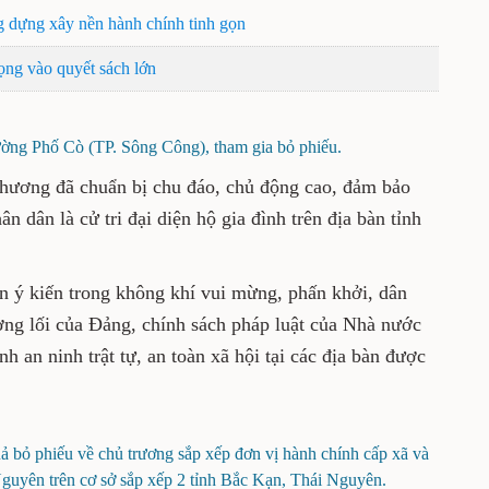
g dựng xây nền hành chính tinh gọn
ọng vào quyết sách lớn
ường Phố Cò (TP. Sông Công), tham gia bỏ phiếu.
phương đã chuẩn bị chu đáo, chủ động cao, đảm bảo
ân dân là cử tri đại diện hộ gia đình trên địa bàn tỉnh
ện ý kiến trong không khí vui mừng, phấn khởi, dân
ờng lối của Đảng, chính sách pháp luật của Nhà nước
nh an ninh trật tự, an toàn xã hội tại các địa bàn được
ả bỏ phiếu về chủ trương sắp xếp đơn vị hành chính cấp xã và
Nguyên trên cơ sở sắp xếp 2 tỉnh Bắc Kạn, Thái Nguyên.