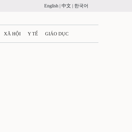
English |
中文 |
한국어
XÃ HỘI
Y TẾ
GIÁO DỤC
E MÁY
PHÁP LUẬT
 QUẢNG CÁO
ULTIMEDIA