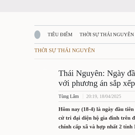
TIÊU ĐIỂM
THỜI SỰ THÁI NGUYÊN
THỜI SỰ THÁI NGUYÊN
QUỐC PHÒNG - AN NINH
BẠN ĐỌC
Đ
QUÊ HƯƠNG - ĐẤT NƯỚC
Zalo
QUỐC TẾ
Thái Nguyên: Ngày đầu 
với phương án sắp xếp 
VĂN BẢN, CHÍNH SÁCH MỚI
VĂN NGH
Tùng Lâm
20:19, 18/04/2025
Hôm nay (18-4) là ngày đầu tiên 
cử tri đại diện hộ gia đình trên
chính cấp xã và hợp nhất 2 tỉnh