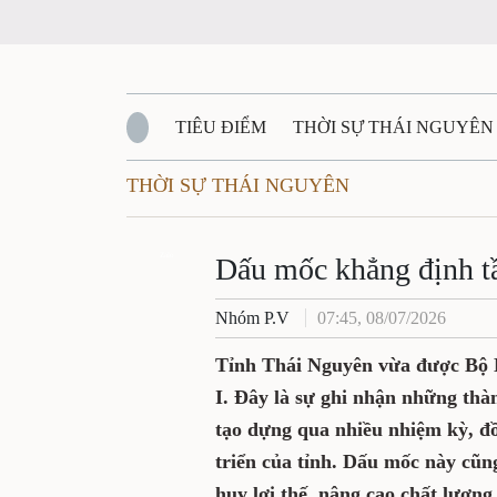
TIÊU ĐIỂM
THỜI SỰ THÁI NGUYÊN
THỜI SỰ THÁI NGUYÊN
QUỐC PHÒNG - AN NINH
BẠN ĐỌC
Đ
QUÊ HƯƠNG - ĐẤT NƯỚC
Zalo
QUỐC TẾ
Dấu mốc khẳng định tầ
Nhóm P.V
07:45, 08/07/2026
VĂN BẢN, CHÍNH SÁCH MỚI
VĂN NGH
Tỉnh Thái Nguyên vừa được Bộ Nộ
I. Đây là sự ghi nhận những thà
tạo dựng qua nhiều nhiệm kỳ, đồ
triển của tỉnh. Dấu mốc này cũn
huy lợi thế, nâng cao chất lượn