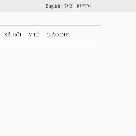
English |
中文 |
한국어
XÃ HỘI
Y TẾ
GIÁO DỤC
E MÁY
PHÁP LUẬT
 QUẢNG CÁO
ULTIMEDIA