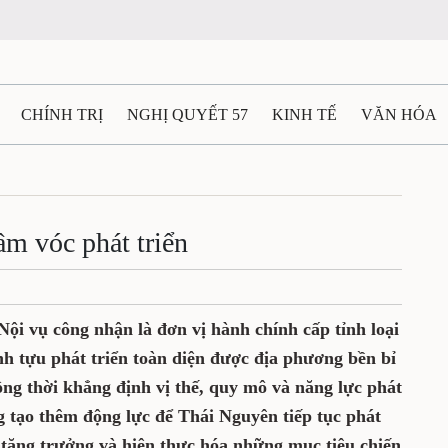
CHÍNH TRỊ
NGHỊ QUYẾT 57
KINH TẾ
VĂN HÓA
ẤT VÀ NGƯỜI THÁI NGUYÊN
GIAO THÔNG
Ô TÔ - X
TÀI NGUYÊN - MÔI TRƯỜNG
THỂ THAO
THÔNG TIN -
m vóc phát triển
Ệ THÁI NGUYÊN
VIDEO
CÁC ĐỀ ÁN TRỌNG TÂM
M
i vụ công nhận là đơn vị hành chính cấp tỉnh loại
nh tựu phát triển toàn diện được địa phương bền bỉ
ng thời khẳng định vị thế, quy mô và năng lực phát
g tạo thêm động lực để Thái Nguyên tiếp tục phát
g tăng trưởng và hiện thực hóa những mục tiêu chiến