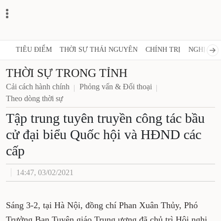
TIÊU ĐIỂM
THỜI SỰ THÁI NGUYÊN
CHÍNH TRỊ
NGHỊ QUY
THỜI SỰ TRONG TỈNH
Cải cách hành chính
Phỏng vấn & Đối thoại
Theo dòng thời sự
Tập trung tuyên truyền công tác bầu
cử đại biểu Quốc hội và HĐND các
cấp
14:47, 03/02/2021
Sáng 3-2, tại Hà Nội, đồng chí Phan Xuân Thủy, Phó
Trưởng Ban Tuyên giáo Trung ương đã chủ trì Hội nghị