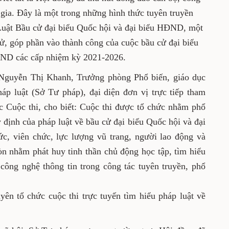
án bộ, công chức, viên chức và nhân dân
những hình thức tuyên truyền hiệu quả để
 cử đại biểu Quốc hội và đại biểu HĐND,
ật về bầu cử, góp phần vào thành công của
ội khóa XV và đại biểu HĐND các cấp nhiệm
ồng chí Nguyễn Thị Khanh, Trưởng phòng Phổ
Theo dõi thi hành pháp luật (Sở Tư pháp), đại
ưu cho Hội đồng về việc tổ chức Cuộc thi, cho
 nhằm phổ biến, tuyên truyền rộng rãi các quy
ử đại biểu Quốc hội và đại biểu HĐND đến cán
ực lượng vũ trang, người lao động và nhân dân
 nhằm phát huy tinh thần chủ động học tập,
 mạnh ứng dụng công nghệ thông tin trong
iến, giáo dục pháp luật.