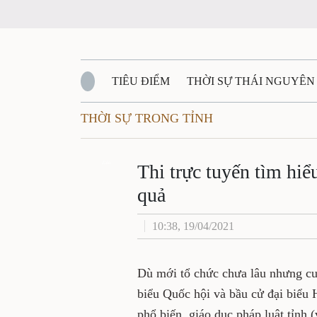
TIÊU ĐIỂM
THỜI SỰ THÁI NGUYÊ
THỜI SỰ TRONG TỈNH
QUỐC PHÒNG - AN NINH
BẠN ĐỌC
Đ
Thi trực tuyến tìm
QUÊ HƯƠNG - ĐẤT NƯỚC
QUỐC TẾ
Zalo
sáng tạo, hiệu quả
VĂN BẢN, CHÍNH SÁCH MỚI
VĂN NGH
10:38, 19/04/2021
Dù mới tổ chức chưa lâu như
về bầu cử đại biểu Quốc hội v
do Hội đồng phối hợp phổ biến