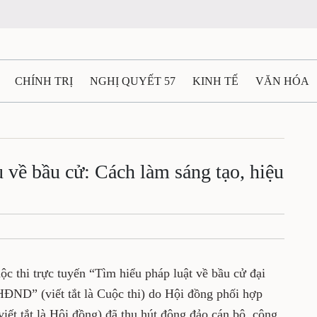
N
CHÍNH TRỊ
NGHỊ QUYẾT 57
KINH TẾ
VĂN HÓA
ẤT VÀ NGƯỜI THÁI NGUYÊN
GIAO THÔNG
Ô TÔ - X
 hiểu về bầu cử: Cách làm
TÀI NGUYÊN - MÔI TRƯỜNG
THỂ THAO
THÔNG TIN -
Ệ THÁI NGUYÊN
VIDEO
CÁC ĐỀ ÁN TRỌNG TÂM
MU
ng cuộc thi trực tuyến “Tìm hiểu pháp luật
à bầu cử đại biểu HĐND” (viết tắt là Cuộc thi)
, giáo dục pháp luật tỉnh (viết tắt là Hội