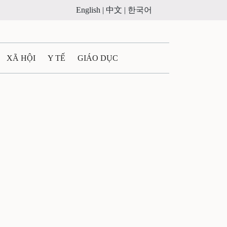
English |
中文 |
한국어
XÃ HỘI
Y TẾ
GIÁO DỤC
E MÁY
PHÁP LUẬT
 QUẢNG CÁO
LTIMEDIA