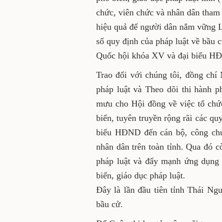
đồng) đã thu hút đông đảo c
tham gia. Đây là một trong 
người dân nắm vững Luật Bầu
một số quy định của pháp lu
cuộc bầu cử đại biểu Quốc h
kỳ 2021-2026.
Trao đổi với chúng tôi, đ
biến, giáo dục pháp luật và 
diện đơn vị trực tiếp tham m
biết: Cuộc thi được tổ chức
định của pháp luật về bầu c
bộ, công chức, viên chức, l
trên toàn tỉnh. Qua đó còn
tìm hiểu pháp luật và đẩy
công tác tuyên truyền, phổ b