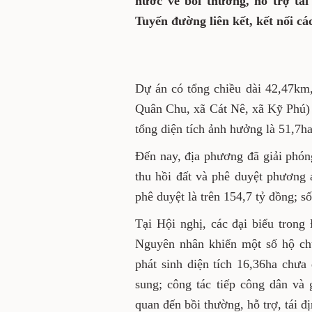
nước về bồi thường, hỗ trợ tá
Tuyến đường liên kết, kết nối c
Dự án có tổng chiều dài 42,47km,
Quân Chu, xã Cát Nê, xã Kỹ Phú) 
tổng diện tích ảnh hưởng là 51,7ha
Đến nay, địa phương đã giải phó
thu hồi đất và phê duyệt phương
phê duyệt là trên 154,7 tỷ đồng; s
Tại Hội nghị, các đại biểu tron
Nguyên nhân khiến một số hộ chư
phát sinh diện tích 16,36ha chư
sung; công tác tiếp công dân và g
quan đến bồi thường, hỗ trợ, tái 