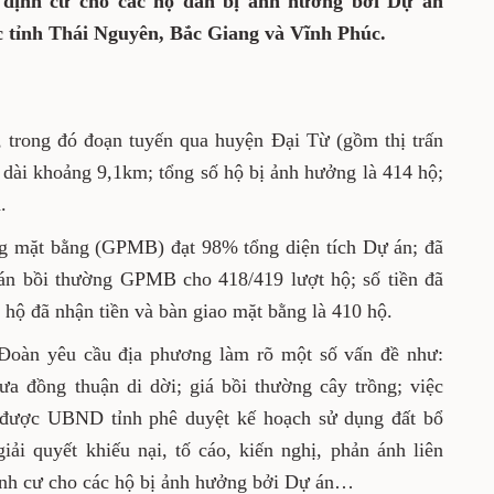
i định cư cho các hộ dân bị ảnh hưởng bởi Dự án
ác tỉnh Thái Nguyên, Bắc Giang và Vĩnh Phúc.
 trong đó đoạn tuyến qua huyện Đại Từ (gồm thị trấn
dài khoảng 9,1km; tổng số hộ bị ảnh hưởng là 414 hộ;
.
ng mặt bằng (GPMB) đạt 98% tổng diện tích Dự án; đã
 án bồi thường GPMB cho 418/419 lượt hộ; số tiền đã
ố hộ đã nhận tiền và bàn giao mặt bằng là 410 hộ.
g Đoàn yêu cầu địa phương làm rõ một số vấn đề như:
a đồng thuận di dời; giá bồi thường cây trồng; việc
a được UBND tỉnh phê duyệt kế hoạch sử dụng đất bổ
iải quyết khiếu nại, tố cáo, kiến nghị, phản ánh liên
định cư cho các hộ bị ảnh hưởng bởi Dự án…