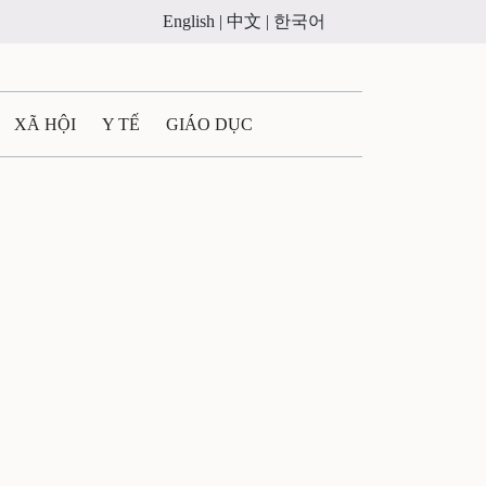
English |
中文 |
한국어
XÃ HỘI
Y TẾ
GIÁO DỤC
E MÁY
PHÁP LUẬT
 QUẢNG CÁO
ULTIMEDIA