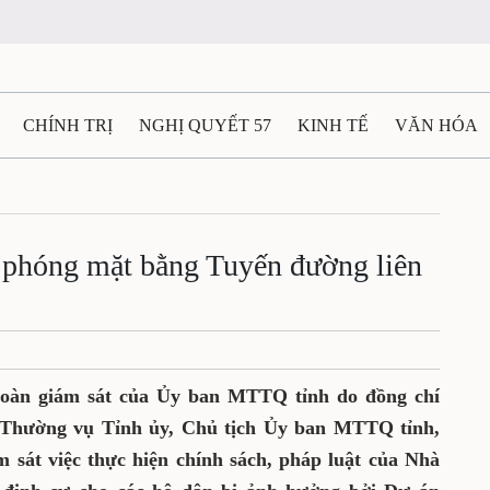
CHÍNH TRỊ
NGHỊ QUYẾT 57
KINH TẾ
VĂN HÓA
ẤT VÀ NGƯỜI THÁI NGUYÊN
GIAO THÔNG
Ô TÔ - X
TÀI NGUYÊN - MÔI TRƯỜNG
THỂ THAO
THÔNG TIN -
i phóng mặt bằng Tuyến đường liên
Ệ THÁI NGUYÊN
VIDEO
CÁC ĐỀ ÁN TRỌNG TÂM
M
Đoàn giám sát của Ủy ban MTTQ tỉnh do đồng chí
Thường vụ Tỉnh ủy, Chủ tịch Ủy ban MTTQ tỉnh,
 sát việc thực hiện chính sách, pháp luật của Nhà