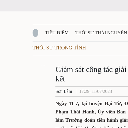
TIÊU ĐIỂM
THỜI SỰ THÁI NGUYÊN
THỜI SỰ TRONG TỈNH
QUỐC PHÒNG - AN NINH
BẠN ĐỌC
Đ
QUÊ HƯƠNG - ĐẤT NƯỚC
Zalo
QUỐC TẾ
Giám sát công tác giả
kết
VĂN BẢN, CHÍNH SÁCH MỚI
VĂN NGH
Sơn Lâm
17:29, 11/07/2023
Ngày 11-7, tại huyện Đại Từ, 
Phạm Thái Hanh, Ủy viên Ban 
làm Trưởng đoàn tiến hành giám