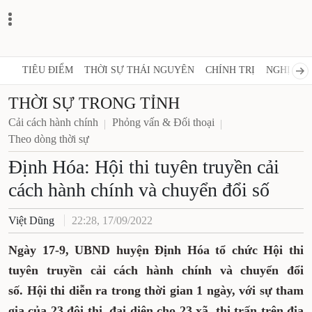
TIÊU ĐIỂM
THỜI SỰ THÁI NGUYÊN
CHÍNH TRỊ
NGHỊ QUY
THỜI SỰ TRONG TỈNH
Cải cách hành chính
Phỏng vấn & Đối thoại
Theo dòng thời sự
Định Hóa: Hội thi tuyên truyền cải
cách hành chính và chuyển đổi số
Việt Dũng
22:28, 17/09/2022
Ngày 17-9, UBND huyện Định Hóa tổ chức Hội thi
tuyên truyền cải cách hành chính và chuyển đổi
số. Hội thi diễn ra trong thời gian 1 ngày, với sự tham
gia của 23 đội thi, đại diện cho 23 xã, thị trấn trên địa