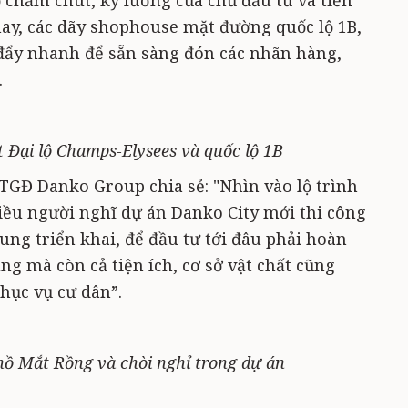
 chăm chút, kỹ lưỡng của chủ đầu tư và tiến
nay, các dãy shophouse mặt đường quốc lộ 1B,
đẩy nhanh để sẵn sàng đón các nhãn hàng,
.
Đại lộ Champs-Elysees và quốc lộ 1B
TGĐ Danko Group chia sẻ: "Nhìn vào lộ trình
iều người nghĩ dự án Danko City mới thi công
ung triển khai, để đầu tư tới đâu phải hoàn
ầng mà còn cả tiện ích, cơ sở vật chất cũng
hục vụ cư dân”.
hồ Mắt Rồng và chòi nghỉ trong dự án