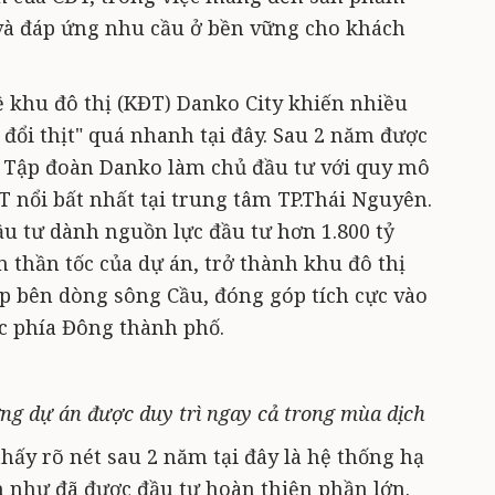
t và đáp ứng nhu cầu ở bền vững cho khách
 khu đô thị (KĐT) Danko City khiến nhiều
 đổi thịt" quá nhanh tại đây. Sau 2 năm được
do Tập đoàn Danko làm chủ đầu tư với quy mô
P
 nổi bất nhất tại trung tâm TP.Thái Nguyên.
u tư dành nguồn lực đầu tư hơn 1.800 tỷ
n thần tốc của dự án, trở thành khu đô thị
p bên dòng sông Cầu, đóng góp tích cực vào
c phía Đông thành phố.
ng dự án được duy trì ngay cả trong mùa dịch
hấy rõ nét sau 2 năm tại đây là hệ thống hạ
n như đã được đầu tư hoàn thiện phần lớn.