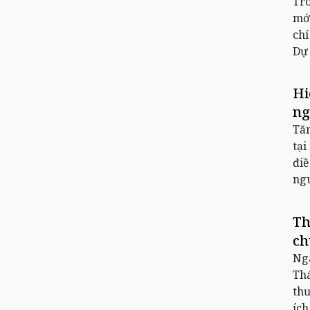
Tro
mới
chí
Dự 
Hi
ng
Tăn
tại
điề
ngu
Th
ch
Nga
Thá
thư
ích