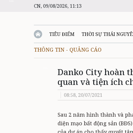
Zalo
CN, 09/08/2026, 11:13
TIÊU ĐIỂM
THỜI SỰ THÁI NGUY
THÔNG TIN - QUẢNG CÁO
Danko City hoàn t
Zalo
quan và tiện ích c
08:58, 20/07/2021
Sau 2 năm hình thành và phá
diện mạo bất động sản (BĐS)
của dự án cho thấy quyết t