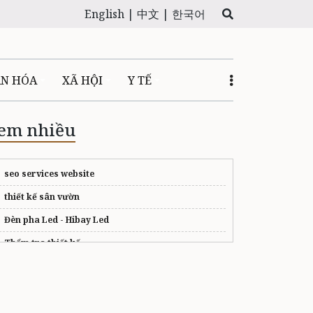
English |
中文 |
한국어
ĂN HÓA
XÃ HỘI
Y TẾ
em nhiều
seo services website
thiết kế sân vườn
Đèn pha Led - Hibay Led
Thẩm tra thiết kế
quà khai trương
bản lề tủ hafele
sàn gỗ tự nhiên giá rẻ