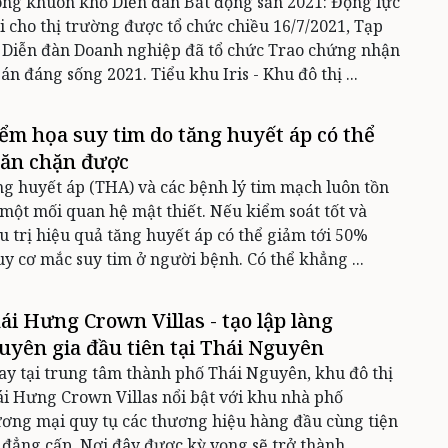
ng khuôn khổ Diễn đàn Bất động sản 2021: Động lực
 cho thị trường được tổ chức chiều 16/7/2021, Tạp
 Diễn đàn Doanh nghiệp đã tổ chức Trao chứng nhận
án đáng sống 2021. Tiểu khu Iris - Khu đô thị ...
ểm họa suy tim do tăng huyết áp có thể
ăn chặn được
g huyết áp (THA) và các bệnh lý tim mạch luôn tồn
 một mối quan hệ mật thiết. Nếu kiểm soát tốt và
u trị hiệu quả tăng huyết áp có thể giảm tới 50%
y cơ mắc suy tim ở người bệnh. Có thể khẳng ...
ái Hưng Crown Villas - tạo lập làng
uyên gia đầu tiên tại Thái Nguyên
y tại trung tâm thành phố Thái Nguyên, khu đô thị
i Hưng Crown Villas nổi bật với khu nhà phố
ơng mại quy tụ các thương hiệu hàng đầu cùng tiện
 đẳng cấp. Nơi đây được kỳ vọng sẽ trở thành ...