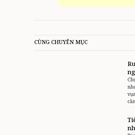
CÙNG CHUYÊN MỤC
Ru
ng
Chứ
như
vụn
cầm
Ti
nh