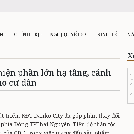
ÊN
CHÍNH TRỊ
NGHỊ QUYẾT 57
KINH TẾ
V
X
hiện phần lớn hạ tầng, cảnh
ho cư dân
t triển, KĐT Danko City đã góp phần thay đổi
 phía Đông TP.Thái Nguyên. Tiến độ thần tốc
âm của CĐT, trong việc mang đến sản phẩm