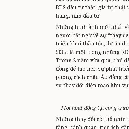
BĐS đầu tư thật, giá trị thậ
hàng, nhà đầu tư.
Những hình ảnh mới nhất về
người bất ngờ về sự “thay da
triển khai thần tốc, dự án 
50ha là một trong những KĐT
Trong 2 năm vừa qua, chủ đầ
đồng để tạo nên sự phát triể
phong cách châu Âu đẳng cấ
sự thay đổi diện mạo khu vự
Mọi hoạt động tại công trườ
Những thay đổi có thể nhìn t
tầng, cảnh quan, tiện ích gầ