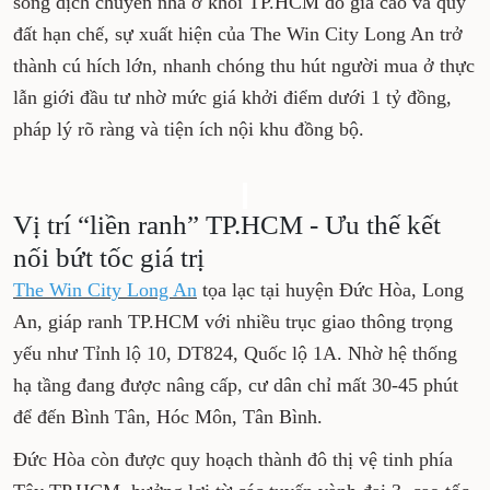
sóng dịch chuyển nhà ở khỏi TP.HCM do giá cao và quỹ
đất hạn chế, sự xuất hiện của The Win City Long An trở
thành cú hích lớn, nhanh chóng thu hút người mua ở thực
lẫn giới đầu tư nhờ mức giá khởi điểm dưới 1 tỷ đồng,
pháp lý rõ ràng và tiện ích nội khu đồng bộ.
Vị trí “liền ranh” TP.HCM - Ưu thế kết
nối bứt tốc giá trị
The Win City Long An
tọa lạc tại huyện Đức Hòa, Long
An, giáp ranh TP.HCM với nhiều trục giao thông trọng
yếu như Tỉnh lộ 10, DT824, Quốc lộ 1A. Nhờ hệ thống
hạ tầng đang được nâng cấp, cư dân chỉ mất 30-45 phút
để đến Bình Tân, Hóc Môn, Tân Bình.
Đức Hòa còn được quy hoạch thành đô thị vệ tinh phía