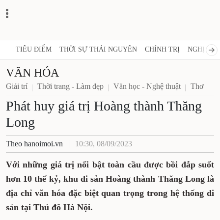
TIÊU ĐIỂM
THỜI SỰ THÁI NGUYÊN
CHÍNH TRỊ
NGHỊ QUY
VĂN HÓA
Giải trí
Thời trang - Làm đẹp
Văn học - Nghệ thuật
Thơ
Phát huy giá trị Hoàng thành Thăng
Long
Theo hanoimoi.vn
10:30, 08/09/2023
Với những giá trị nổi bật toàn cầu được bồi đắp suốt
hơn 10 thế kỷ, khu di sản Hoàng thành Thăng Long là
địa chỉ văn hóa đặc biệt quan trọng trong hệ thống di
sản tại Thủ đô Hà Nội.