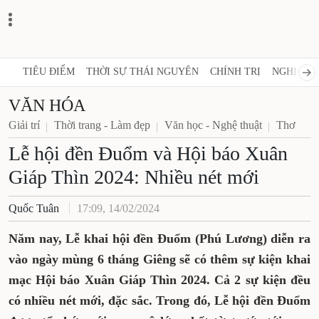
TIÊU ĐIỂM
THỜI SỰ THÁI NGUYÊN
CHÍNH TRỊ
NGHỊ QUY
VĂN HÓA
Giải trí
Thời trang - Làm đẹp
Văn học - Nghệ thuật
Thơ
Lễ hội đền Đuổm và Hội báo Xuân
Giáp Thìn 2024: Nhiều nét mới
Quốc Tuân
17:09, 14/02/2024
Năm nay, Lễ khai hội đền Đuổm (Phú Lương) diễn ra
vào ngày mùng 6 tháng Giêng sẽ có thêm sự kiện khai
mạc Hội báo Xuân Giáp Thìn 2024. Cả 2 sự kiện đều
có nhiều nét mới, đặc sắc. Trong đó, Lễ hội đền Đuổm