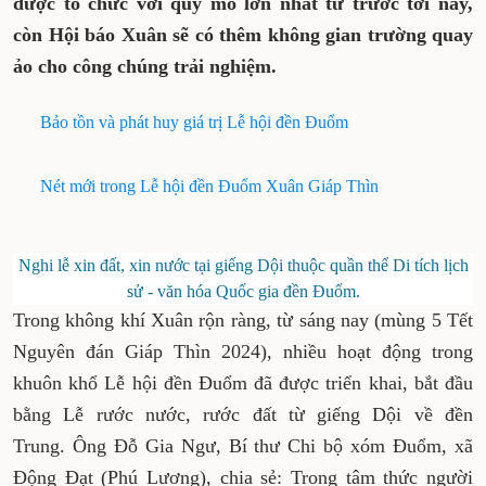
được tổ chức với quy mô lớn nhất từ trước tới nay,
còn Hội báo Xuân sẽ có thêm không gian trường quay
ảo cho công chúng trải nghiệm.
Bảo tồn và phát huy giá trị Lễ hội đền Đuổm
Nét mới trong Lễ hội đền Đuổm Xuân Giáp Thìn
Nghi lễ xin đất, xin nước tại giếng Dội thuộc quần thể Di tích lịch
sử - văn hóa Quốc gia đền Đuổm.
Trong không khí Xuân rộn ràng, từ sáng nay (mùng 5 Tết
Nguyên đán Giáp Thìn 2024), nhiều hoạt động trong
khuôn khổ Lễ hội đền Đuổm đã được triển khai, bắt đầu
bằng Lễ rước nước, rước đất từ giếng Dội về đền
Trung. Ông Đỗ Gia Ngư, Bí thư Chi bộ xóm Đuổm, xã
Động Đạt (Phú Lương), chia sẻ: Trong tâm thức người