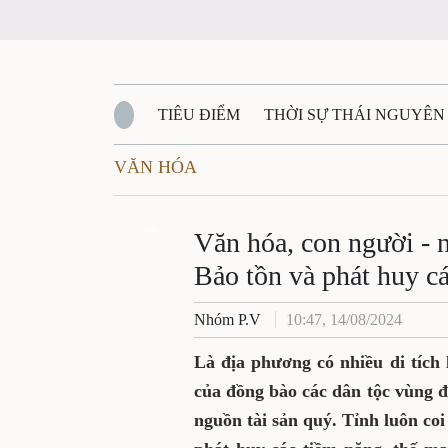
TIÊU ĐIỂM
THỜI SỰ THÁI NGUYÊN
VĂN HÓA
QUỐC PHÒNG - AN NINH
BẠN ĐỌC
Đ
QUÊ HƯƠNG - ĐẤT NƯỚC
Zalo
QUỐC TẾ
Văn hóa, con người - n
Bảo tồn và phát huy các
VĂN BẢN, CHÍNH SÁCH MỚI
VĂN NGH
Nhóm P.V
10:47, 14/08/2024
Là địa phương có nhiều di tích 
của đồng bào các dân tộc vùng đ
nguồn tài sản quý. Tỉnh luôn coi