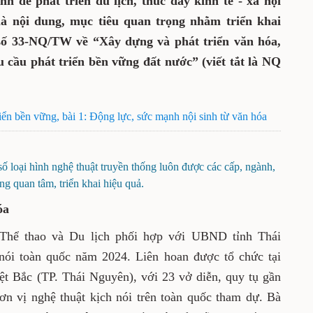
h để phát triển du lịch, thúc đẩy kinh tế - xã hội
là nội dung, mục tiêu quan trọng nhằm triển khai
 số 33-NQ/TW về “Xây dựng và phát triển văn hóa,
 cầu phát triển bền vững đất nước” (viết tắt là NQ
riển bền vững, bài 1: Động lực, sức mạnh nội sinh từ văn hóa
 số loại hình nghệ thuật truyền thống luôn được các cấp, ngành,
ng quan tâm, triển khai hiệu quả.
hóa
Thể thao và Du lịch phối hợp với UBND tỉnh Thái
nói toàn quốc năm 2024. Liên hoan được tổ chức tại
t Bắc (TP. Thái Nguyên), với 23 vở diễn, quy tụ gần
đơn vị nghệ thuật kịch nói trên toàn quốc tham dự. Bà