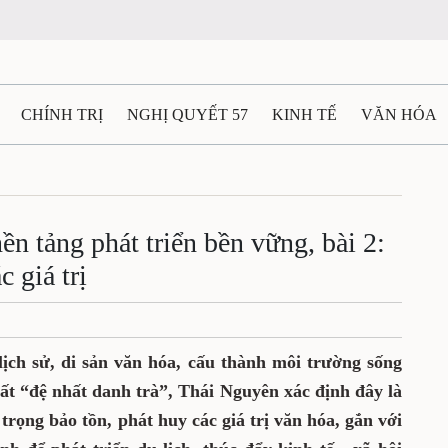
CHÍNH TRỊ
NGHỊ QUYẾT 57
KINH TẾ
VĂN HÓA
ẤT VÀ NGƯỜI THÁI NGUYÊN
GIAO THÔNG
Ô TÔ - X
TÀI NGUYÊN - MÔI TRƯỜNG
THỂ THAO
THÔNG TIN -
ền tảng phát triển bền vững, bài 2:
 giá trị
Ệ THÁI NGUYÊN
VIDEO
CÁC ĐỀ ÁN TRỌNG TÂM
M
lịch sử, di sản văn hóa, cấu thành môi trường sống
ất “đệ nhất danh trà”, Thái Nguyên xác định đây là
 trọng bảo tồn, phát huy các giá trị văn hóa, gắn với