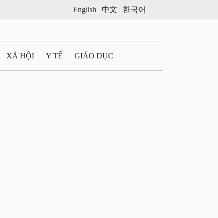
English |
中文 |
한국어
XÃ HỘI
Y TẾ
GIÁO DỤC
E MÁY
PHÁP LUẬT
 QUẢNG CÁO
ULTIMEDIA