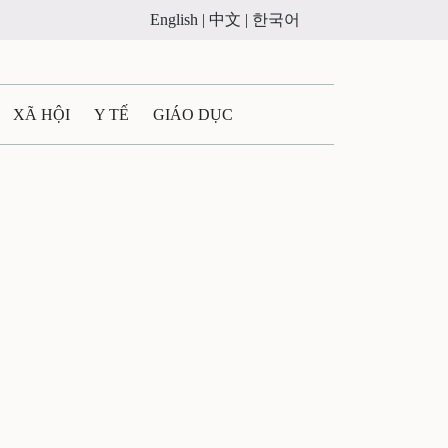
English |
中文 |
한국어
XÃ HỘI
Y TẾ
GIÁO DỤC
E MÁY
PHÁP LUẬT
 QUẢNG CÁO
ULTIMEDIA