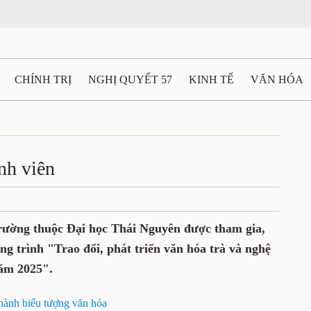
CHÍNH TRỊ
NGHỊ QUYẾT 57
KINH TẾ
VĂN HÓA
ẤT VÀ NGƯỜI THÁI NGUYÊN
GIAO THÔNG
Ô TÔ - X
TÀI NGUYÊN - MÔI TRƯỜNG
THỂ THAO
THÔNG TIN -
nh viên
Ệ THÁI NGUYÊN
VIDEO
CÁC ĐỀ ÁN TRỌNG TÂM
M
trường thuộc Đại học Thái Nguyên được tham gia,
ơng trình "Trao đổi, phát triển văn hóa trà và nghệ
ăm 2025".
hành biểu tượng văn hóa