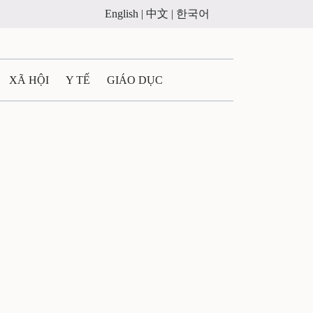
English |
中文 |
한국어
XÃ HỘI
Y TẾ
GIÁO DỤC
E MÁY
PHÁP LUẬT
 QUẢNG CÁO
ULTIMEDIA