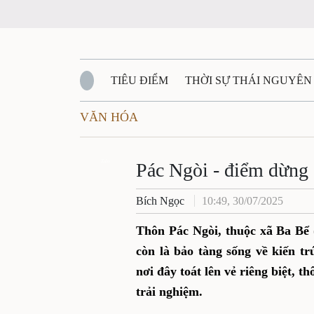
TIÊU ĐIỂM
THỜI SỰ THÁI NGUYÊN
VĂN HÓA
QUỐC PHÒNG - AN NINH
BẠN ĐỌC
Đ
QUÊ HƯƠNG - ĐẤT NƯỚC
Zalo
QUỐC TẾ
Pác Ngòi - điểm dừng 
Bích Ngọc
10:49, 30/07/2025
VĂN BẢN, CHÍNH SÁCH MỚI
VĂN NGH
Thôn Pác Ngòi, thuộc xã Ba Bể 
còn là bảo tàng sống về kiến t
nơi đây toát lên vẻ riêng biệt, 
trải nghiệm.