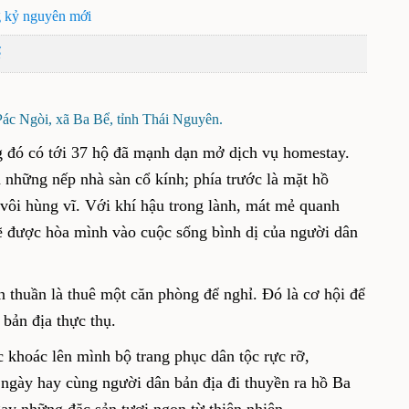
g kỷ nguyên mới
ể
ác Ngòi, xã Ba Bể, tỉnh Thái Nguyên.
g đó có tới 37 hộ đã mạnh dạn mở dịch vụ homestay.
những nếp nhà sàn cổ kính; phía trước là mặt hồ
 vôi hùng vĩ. Với khí hậu trong lành, mát mẻ quanh
ẽ được hòa mình vào cuộc sống bình dị của người dân
n thuần là thuê một căn phòng để nghỉ. Đó là cơ hội để
bản địa thực thụ.
 khoác lên mình bộ trang phục dân tộc rực rỡ,
ngày hay cùng người dân bản địa đi thuyền ra hồ Ba