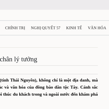
CHÍNH TRỊ
NGHỊ QUYẾT 57
KINH TẾ
VĂN HÓA
ẤT VÀ NGƯỜI THÁI NGUYÊN
GIAO THÔNG
Ô TÔ - X
TÀI NGUYÊN - MÔI TRƯỜNG
THỂ THAO
THÔNG TIN -
chân lý tưởng
Ệ THÁI NGUYÊN
VIDEO
CÁC ĐỀ ÁN TRỌNG TÂM
M
(tỉnh Thái Nguyên), không chỉ là một địa danh, mà
rúc và văn hóa của đồng bào dân tộc Tày. Cảnh sắc
thôi thúc du khách trong và ngoài nước đến khám phá