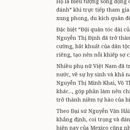
Họ là biểu tượng sống động 
đánh” khi trực tiếp tham gia
xung phong, du kích quân đến
Đặc biệt “Đội quân tóc dài c
Nguyễn Thị Định đã trở thàn
cường, bất khuất của dân tộ
riêng, tạo nên nỗi khiếp sợ 
Nhiều phụ nữ Việt Nam đã t
nước, về sự hy sinh và khả 
Nguyễn Thị Minh Khai, Võ Th
khác..., góp phần làm nên ch
trở thành niềm tự hào của bi
Theo Đại sứ Nguyễn Văn Hải,
khẳng định, coi trọng và đán
hiện nay của Mexico cũng nh