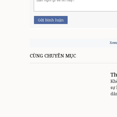
Gửi bình luận
Xem 
CÙNG CHUYÊN MỤC
Th
Khè
sự 
dân