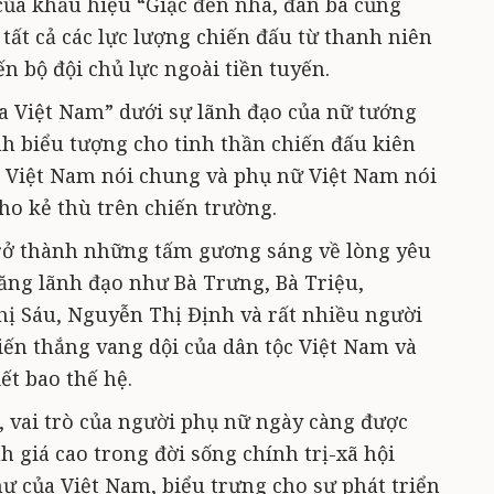
của khẩu hiệu “Giặc đến nhà, đàn bà cũng
 tất cả các lực lượng chiến đấu từ thanh niên
 bộ đội chủ lực ngoài tiền tuyến.
ủa Việt Nam” dưới sự lãnh đạo của nữ tướng
h biểu tượng cho tinh thần chiến đấu kiên
c Việt Nam nói chung và phụ nữ Việt Nam nói
cho kẻ thù trên chiến trường.
rở thành những tấm gương sáng về lòng yêu
năng lãnh đạo như Bà Trưng, Bà Triệu,
ị Sáu, Nguyễn Thị Định và rất nhiều người
iến thắng vang dội của dân tộc Việt Nam và
ết bao thế hệ.
 vai trò của người phụ nữ ngày càng được
h giá cao trong đời sống chính trị-xã hội
ư của Việt Nam, biểu trưng cho sự phát triển