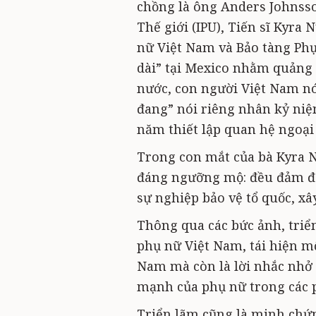
chồng là ông Anders Johnss
Thế giới (IPU), Tiến sĩ Kyra
nữ Việt Nam và Bảo tàng Phụ
dài” tại Mexico nhằm quảng 
nước, con người Việt Nam n
đang” nói riêng nhân kỷ niệ
năm thiết lập quan hệ ngoại 
Trong con mắt của bà Kyra 
đáng ngưỡng mộ: đều đảm đa
sự nghiệp bảo vệ tổ quốc, xâ
Thông qua các bức ảnh, triển
phụ nữ Việt Nam, tái hiện mộ
Nam mà còn là lời nhắc nhở v
mạnh của phụ nữ trong các p
Triển lãm cũng là minh chứn