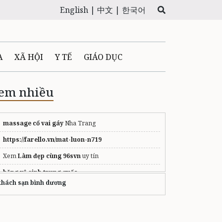
English |
中文 |
한국어
A
XÃ HỘI
Y TẾ
GIÁO DỤC
E MÁY
PHÁP LUẬT
em nhiều
 QUẢNG CÁO
massage cổ vai gáy
Nha Trang
https://farello.vn/mat-luon-n719
LTIMEDIA
Xem
Làm đẹp cùng 96svn
uy tín
băng vệ sinh trung quốc
khách sạn bình dương
ô dù che nắng ngoài trời
hoa hồng chúc mừng sinh nhật