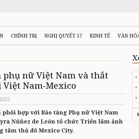
ÊN
CHÍNH TRỊ
NGHỊ QUYẾT 57
KINH TẾ
VĂN HÓ
ẤT VÀ NGƯỜI THÁI NGUYÊN
GIAO THÔNG
Ô TÔ - X
X
h phụ nữ Việt Nam và thắt
TÀI NGUYÊN - MÔI TRƯỜNG
THỂ THAO
THÔNG TIN -
ị Việt Nam-Mexico
Ệ THÁI NGUYÊN
VIDEO
CÁC ĐỀ ÁN TRỌNG TÂM
MU
/2025
 phối hợp với Bảo tàng Phụ nữ Việt Nam
yra Núñez de León tổ chức Triển lãm ảnh
ng tâm thủ đô Mexico City.