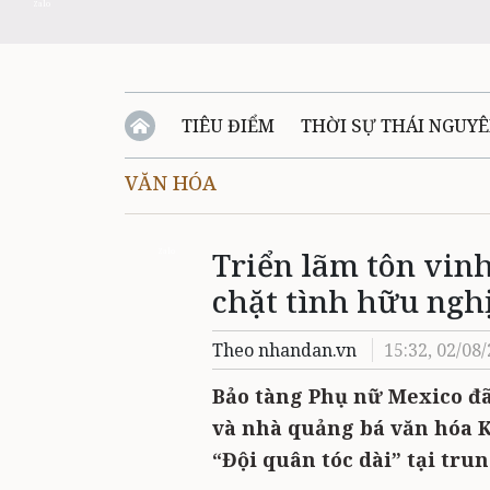
Zalo
TIÊU ĐIỂM
THỜI SỰ THÁI NGUY
VĂN HÓA
QUỐC PHÒNG - AN NINH
BẠN ĐỌC
Đ
Triển lãm tôn vin
QUÊ HƯƠNG - ĐẤT NƯỚC
QUỐC TẾ
Zalo
chặt tình hữu ngh
VĂN BẢN, CHÍNH SÁCH MỚI
VĂN NGH
Theo nhandan.vn
15:32, 02/08
Bảo tàng Phụ nữ Mexico đã
và nhà quảng bá văn hóa K
“Đội quân tóc dài” tại tru