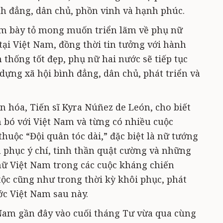
nh đẳng, dân chủ, phồn vinh và hạnh phúc.
Nam bày tỏ mong muốn triển lãm về phụ nữ
tại Việt Nam, đồng thời tin tưởng với hành
n thống tốt đẹp, phụ nữ hai nước sẽ tiếp tục
dựng xã hội bình đẳng, dân chủ, phát triển và
n hóa, Tiến sĩ Kyra Núñez de León, cho biết
 bó với Việt Nam và từng có nhiều cuộc
uộc “Đội quân tóc dài,” đặc biệt là nữ tướng
 phục ý chí, tinh thần quật cường và những
nữ Việt Nam trong các cuộc kháng chiến
tộc cũng như trong thời kỳ khôi phục, phát
ớc Việt Nam sau này.
 Nam gần đây vào cuối tháng Tư vừa qua cùng