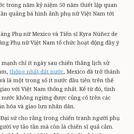
ớc trong năm kỷ niệm 50 năm thiết lập quan
hần quảng bá hình ảnh phụ nữ Việt Nam tới
tàng Phụ nữ Mexico và Tiến sĩ Kyra Núñez de
àng Phụ nữ Việt Nam tổ chức hoạt động đầy ý
mạnh chỉ ít ngày sau chiến thắng lịch sử
nam,
thống nhất đất nước
, Mexico đã trở thành
và là một trong số ít nước đầu tiên trên thế
giao với Việt Nam thống nhất. Kể từ đó, tình
i nước không ngừng được củng cố trên các
văn hóa và giao lưu nhân dân.
, Đại sứ cho rằng trong chiến tranh người phụ
ười vợ tảo tần mà còn là chiến sĩ quả cảm.