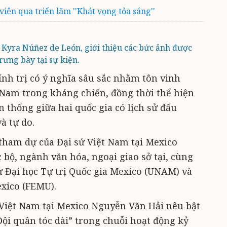
ên qua triển lãm ''Khát vọng tỏa sáng''
 Kyra Núñez de León, giới thiệu các bức ảnh được
rưng bày tại sự kiện.
ính trị có ý nghĩa sâu sắc nhằm tôn vinh
Nam trong kháng chiến, đồng thời thể hiện
 thống giữa hai quốc gia có lịch sử đấu
à tự do.
 tham dự của Đại sứ Việt Nam tại Mexico
 bộ, ngành văn hóa, ngoại giao sở tại, cùng
ừ Đại học Tự trị Quốc gia Mexico (UNAM) và
xico (FEMU).
ứ Việt Nam tại Mexico Nguyễn Văn Hải nêu bật
Đội quân tóc dài” trong chuỗi hoạt động kỷ