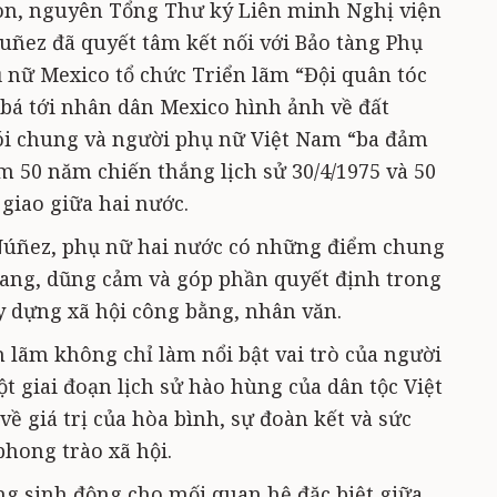
on, nguyên Tổng Thư ký Liên minh Nghị viện
 Nuñez đã quyết tâm kết nối với Bảo tàng Phụ
 nữ Mexico tổ chức Triển lãm “Đội quân tóc
bá tới nhân dân Mexico hình ảnh về đất
ói chung và người phụ nữ Việt Nam “ba đảm
m 50 năm chiến thắng lịch sử 30/4/1975 và 50
giao giữa hai nước.
Núñez, phụ nữ hai nước có những điểm chung
ng, dũng cảm và góp phần quyết định trong
y dựng xã hội công bằng, nhân văn.
 lãm không chỉ làm nổi bật vai trò của người
t giai đoạn lịch sử hào hùng của dân tộc Việt
ề giá trị của hòa bình, sự đoàn kết và sức
hong trào xã hội.
g sinh động cho mối quan hệ đặc biệt giữa