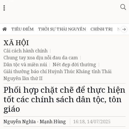
Zalo
TIÊU ĐIỂM
THỜI SỰ THÁI NGUYÊN
CHÍNH TRỊ
NGHỊ
XÃ HỘI
Cải cách hành chính
Chung tay xoa dịu nỗi đau da cam
Dân tộc và miền núi
Nét đẹp đời thường
Giải thưởng báo chí Huỳnh Thúc Kháng tỉnh Thái
Nguyên lần thứ II
Phối hợp chặt chẽ để thực hiện
tốt các chính sách dân tộc, tôn
giáo
Nguyễn Nghĩa - Mạnh Hùng
16:18, 14/07/2025