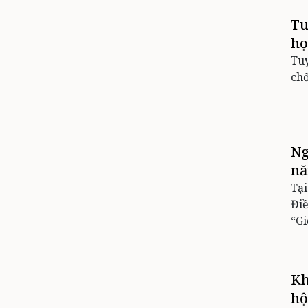
Tu
họ
Tuy
chố
Ng
nă
Tạ
Điề
“Gi
Kh
hộ