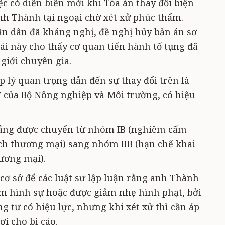
ệc có diễn biến mới khi Tòa án thay đổi biện
h Thành tại ngoại chờ xét xử phúc thẩm.
ân dân đã kháng nghị, đề nghị hủy bản án sơ
hái này cho thấy cơ quan tiến hành tố tụng đã
 giới chuyên gia.
 lý quan trọng dẫn đến sự thay đổi trên là
của Bộ Nông nghiệp và Môi trường, có hiệu
trắng được chuyển từ nhóm IB (nghiêm cấm
ích thương mại) sang nhóm IIB (hạn chế khai
hương mại).
cơ sở để các luật sư lập luận rằng anh Thành
m hình sự hoặc được giảm nhẹ hình phạt, bởi
ng tư có hiệu lực, nhưng khi xét xử thì cần áp
ợi cho bị cáo.