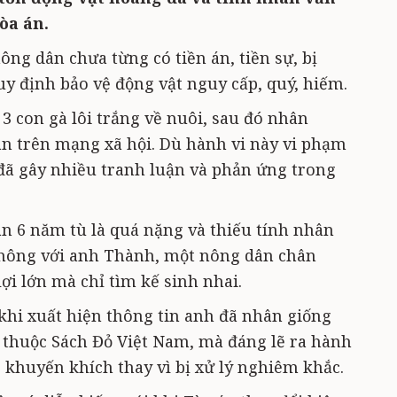
òa án.
ng dân chưa từng có tiền án, tiền sự, bị
uy định bảo vệ động vật nguy cấp, quý, hiếm.
3 con gà lôi trắng về nuôi, sau đó nhân
án trên mạng xã hội. Dù hành vi này vi phạm
đã gây nhiều tranh luận và phản ứng trong
n 6 năm tù là quá nặng và thiếu tính nhân
thông với anh Thành, một nông dân chân
lợi lớn mà chỉ tìm kế sinh nhai.
 khi xuất hiện thông tin anh đã nhân giống
i thuộc Sách Đỏ Việt Nam, mà đáng lẽ ra hành
 khuyến khích thay vì bị xử lý nghiêm khắc.