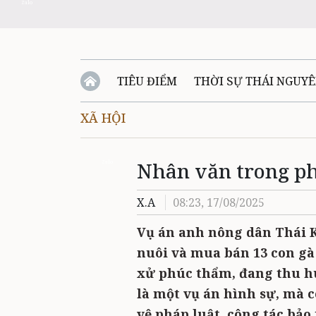
Zalo
TIÊU ĐIỂM
THỜI SỰ THÁI NGUY
XÃ HỘI
QUỐC PHÒNG - AN NINH
BẠN ĐỌC
Đ
Nhân văn trong p
QUÊ HƯƠNG - ĐẤT NƯỚC
QUỐC TẾ
Zalo
X.A
08:23, 17/08/2025
VĂN BẢN, CHÍNH SÁCH MỚI
VĂN NGH
Vụ án anh nông dân Thái K
nuôi và mua bán 13 con gà 
xử phúc thẩm, đang thu hú
là một vụ án hình sự, mà c
vệ pháp luật, công tác bảo