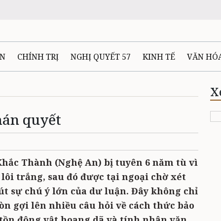
ÊN
CHÍNH TRỊ
NGHỊ QUYẾT 57
KINH TẾ
VĂN HÓ
ẤT VÀ NGƯỜI THÁI NGUYÊN
GIAO THÔNG
Ô TÔ - X
X
hán quyết
TÀI NGUYÊN - MÔI TRƯỜNG
THỂ THAO
THÔNG TIN -
Ệ THÁI NGUYÊN
VIDEO
CÁC ĐỀ ÁN TRỌNG TÂM
MU
hắc Thành (Nghệ An) bị tuyên 6 năm tù vì
lôi trắng, sau đó được tại ngoại chờ xét
t sự chú ý lớn của dư luận. Đây không chỉ
òn gợi lên nhiều câu hỏi về cách thức bảo
 tồn động vật hoang dã và tính nhân văn