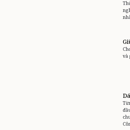
Th
ngh
nhà
Gi
Chơ
và 
Dá
Từn
đầu
chu
Cô