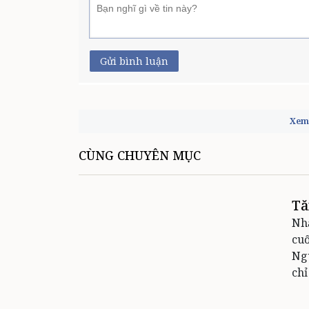
Gửi bình luận
Xem 
CÙNG CHUYÊN MỤC
Tă
Nh
cuố
Ngu
chỉ