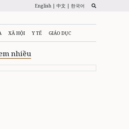
English |
中文 |
한국어
A
XÃ HỘI
Y TẾ
GIÁO DỤC
E MÁY
PHÁP LUẬT
em nhiều
 QUẢNG CÁO
LTIMEDIA