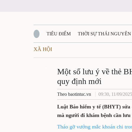
TIÊU ĐIỂM
THỜI SỰ THÁI NGUYÊN
XÃ HỘI
QUỐC PHÒNG - AN NINH
BẠN ĐỌC
Đ
QUÊ HƯƠNG - ĐẤT NƯỚC
Zalo
QUỐC TẾ
Một số lưu ý về thẻ 
quy định mới
VĂN BẢN, CHÍNH SÁCH MỚI
VĂN NGH
Theo baotintuc.vn
09:30, 11/09/202
Luật Bảo hiểm y tế (BHYT) sửa đ
mà người đi khám bệnh cần lưu 
Tháo gỡ vướng mắc khoán chi tr