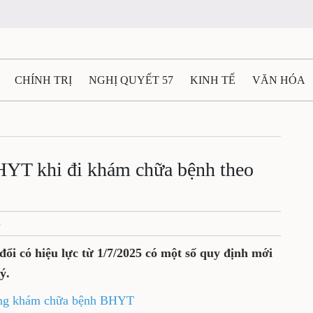
CHÍNH TRỊ
NGHỊ QUYẾT 57
KINH TẾ
VĂN HÓA
ẤT VÀ NGƯỜI THÁI NGUYÊN
GIAO THÔNG
Ô TÔ - X
TÀI NGUYÊN - MÔI TRƯỜNG
THỂ THAO
THÔNG TIN -
BHYT khi đi khám chữa bệnh theo
Ệ THÁI NGUYÊN
VIDEO
CÁC ĐỀ ÁN TRỌNG TÂM
M
5
ổi có hiệu lực từ 1/7/2025 có một số quy định mới
ý.
ong khám chữa bệnh BHYT