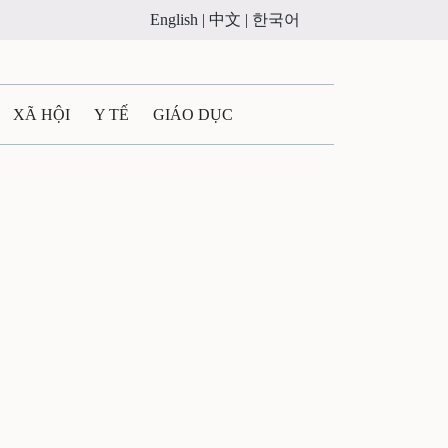
English |
中文 |
한국어
XÃ HỘI
Y TẾ
GIÁO DỤC
E MÁY
PHÁP LUẬT
 QUẢNG CÁO
ULTIMEDIA