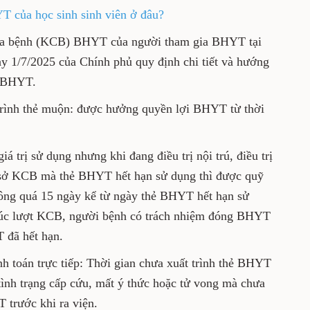
 của học sinh sinh viên ở đâu?
ữa bệnh (KCB) BHYT của người tham gia BHYT tại
 1/7/2025 của Chính phủ quy định chi tiết và hướng
t BHYT.
trình thẻ muộn: được hưởng quyền lợi BHYT từ thời
 trị sử dụng nhưng khi đang điều trị nội trú, điều trị
cơ sở KCB mà thẻ BHYT hết hạn sử dụng thì được quỹ
ng quá 15 ngày kể từ ngày thẻ BHYT hết hạn sử
 thúc lượt KCB, người bệnh có trách nhiệm đóng BHYT
T đã hết hạn.
 toán trực tiếp: Thời gian chưa xuất trình thẻ BHYT
ình trạng cấp cứu, mất ý thức hoặc tử vong mà chưa
 trước khi ra viện.