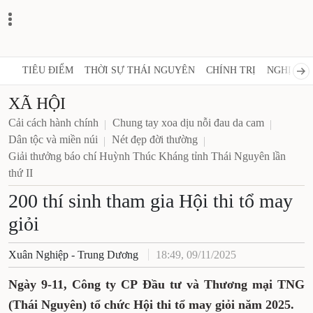
TIÊU ĐIỂM
THỜI SỰ THÁI NGUYÊN
CHÍNH TRỊ
NGHỊ QUY
XÃ HỘI
Cải cách hành chính
Chung tay xoa dịu nỗi đau da cam
Dân tộc và miền núi
Nét đẹp đời thường
Giải thưởng báo chí Huỳnh Thúc Kháng tỉnh Thái Nguyên lần
thứ II
200 thí sinh tham gia Hội thi tổ may
giỏi
Xuân Nghiệp - Trung Dương
18:49, 09/11/2025
Ngày
9-11,
Công ty CP Đầu tư và Thương mại TNG
(Thái Nguyên) t
ổ chức Hội thi tổ may giỏi năm 2025
.