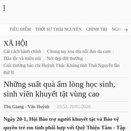
TIÊU ĐIỂM
THỜI SỰ THÁI NGUYÊN
CHÍNH TRỊ
NGHỊ QUY
XÃ HỘI
Cải cách hành chính
Chung tay xoa dịu nỗi đau da cam
Dân tộc và miền núi
Nét đẹp đời thường
Giải thưởng báo chí Huỳnh Thúc Kháng tỉnh Thái Nguyên lần
thứ II
Những suất quà ấm lòng học sinh,
sinh viên khuyết tật vùng cao
Thu Giang - Văn Huỳnh
19:52, 20/01/2026
Ngày 20-1, Hội Bảo trợ người khuyết tật và Bảo vệ
quyền trẻ em tỉnh phối hợp với Quỹ Thiện Tâm - Tập