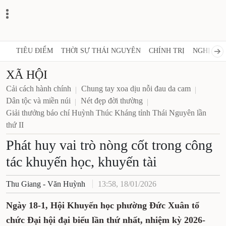
TIÊU ĐIỂM
THỜI SỰ THÁI NGUYÊN
CHÍNH TRỊ
NGHỊ QUY
XÃ HỘI
Cải cách hành chính
Chung tay xoa dịu nỗi đau da cam
Dân tộc và miền núi
Nét đẹp đời thường
Giải thưởng báo chí Huỳnh Thúc Kháng tỉnh Thái Nguyên lần
thứ II
Phát huy vai trò nòng cốt trong công
tác khuyến học, khuyến tài
Thu Giang - Văn Huỳnh
13:58, 18/01/2026
Ngày 18-1, Hội Khuyến học phường Đức Xuân tổ
chức Đại hội đại biểu lần thứ nhất, nhiệm kỳ 2026-