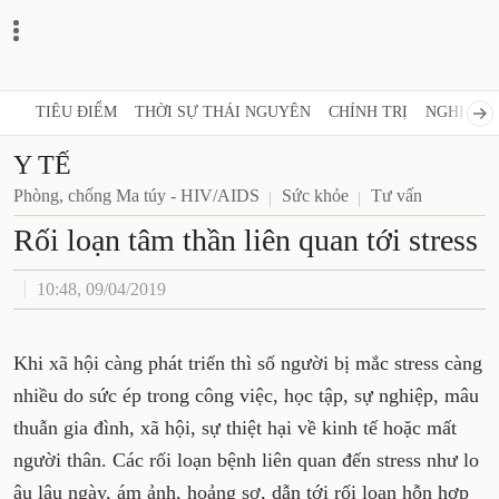
TIÊU ĐIỂM
THỜI SỰ THÁI NGUYÊN
CHÍNH TRỊ
NGHỊ QUY
Y TẾ
Phòng, chống Ma túy - HIV/AIDS
Sức khỏe
Tư vấn
Rối loạn tâm thần liên quan tới stress
10:48, 09/04/2019
Khi xã hội càng phát triển thì số người bị mắc stress càng
nhiều do sức ép trong công việc, học tập, sự nghiệp, mâu
thuẫn gia đình, xã hội, sự thiệt hại về kinh tế hoặc mất
người thân. Các rối loạn bệnh liên quan đến stress như lo
âu lâu ngày, ám ảnh, hoảng sợ, dẫn tới rối loạn hỗn hợp