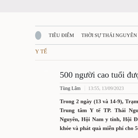
TIÊU ĐIỂM
THỜI SỰ THÁI NGUYÊN
Y TẾ
QUỐC PHÒNG - AN NINH
BẠN ĐỌC
Đ
QUÊ HƯƠNG - ĐẤT NƯỚC
Zalo
QUỐC TẾ
500 người cao tuổi đư
Tùng Lâm
13:55, 13/09/2023
VĂN BẢN, CHÍNH SÁCH MỚI
VĂN NGH
Trong 2 ngày (13 và 14-9), Trạ
Trung tâm Y tế TP. Thái Ngu
Nguyên, Hội Nam y tỉnh, Hội 
khỏe và phát quà miễn phí cho 5