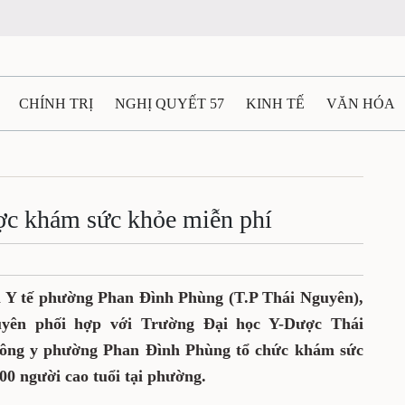
CHÍNH TRỊ
NGHỊ QUYẾT 57
KINH TẾ
VĂN HÓA
ẤT VÀ NGƯỜI THÁI NGUYÊN
GIAO THÔNG
Ô TÔ - X
TÀI NGUYÊN - MÔI TRƯỜNG
THỂ THAO
THÔNG TIN -
ợc khám sức khỏe miễn phí
Ệ THÁI NGUYÊN
VIDEO
CÁC ĐỀ ÁN TRỌNG TÂM
M
m Y tế phường Phan Đình Phùng (T.P Thái Nguyên),
yên phối hợp với Trường Đại học Y-Dược Thái
Đông y phường Phan Đình Phùng tổ chức khám sức
00 người cao tuổi tại phường.