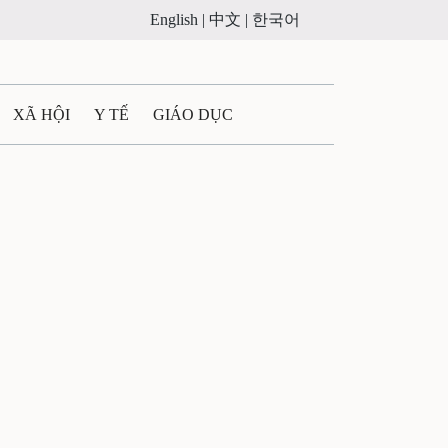
English |
中文 |
한국어
XÃ HỘI
Y TẾ
GIÁO DỤC
E MÁY
PHÁP LUẬT
 QUẢNG CÁO
ULTIMEDIA