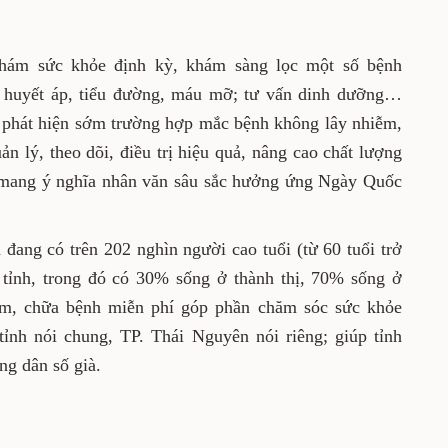
khám sức khỏe định kỳ, khám sàng lọc một số bệnh
ư huyết áp, tiểu đường, máu mỡ; tư vấn dinh dưỡng…
 phát hiện sớm trường hợp mắc bệnh không lây nhiễm,
n lý, theo dõi, điều trị hiệu quả, nâng cao chất lượng
 mang ý nghĩa nhân văn sâu sắc hưởng ứng Ngày Quốc
đang có trên 202 nghìn người cao tuổi (từ 60 tuổi trở
 tỉnh, trong đó có 30% sống ở thành thị, 70% sống ở
ám, chữa bệnh miễn phí góp phần chăm sóc sức khỏe
 tỉnh nói chung, TP. Thái Nguyên nói riêng; giúp tỉnh
ng dân số già.