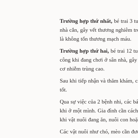
Nguy cơ bệnh dại vẫn hiện hữ
Trường hợp thứ nhất,
bé t
Phùng, bị chó nhà cắn, gây 
phải, dài 15cm. May mắn là
Trường hợp thứ hai,
bé tra
khỉ nuôi tấn công khi đang c
và cẳng chân trái, có nguy c
Sau khi tiếp nhận và thăm k
thời và hồi phục tốt.
Qua sự việc của 2 bệnh nhi, 
xúc vật nuôi khi ở một mình.