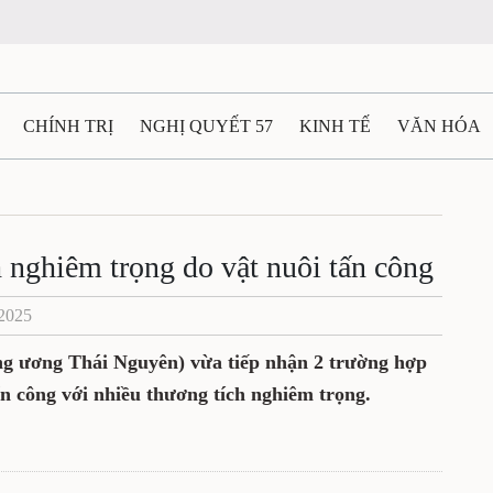
N
CHÍNH TRỊ
NGHỊ QUYẾT 57
KINH TẾ
VĂN HÓA
ẤT VÀ NGƯỜI THÁI NGUYÊN
GIAO THÔNG
Ô TÔ - X
g tích nghiêm trọng do vật
TÀI NGUYÊN - MÔI TRƯỜNG
THỂ THAO
THÔNG TIN -
Ệ THÁI NGUYÊN
VIDEO
CÁC ĐỀ ÁN TRỌNG TÂM
MU
/04/2025
n Trung ương Thái Nguyên) vừa tiếp nhận
uyên bị vật nuôi tấn công với nhiều
.