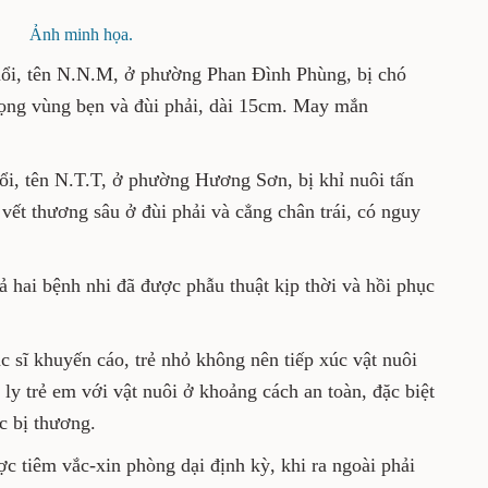
u
Ảnh minh họa.
rai 3 tuổi, tên N.N.M, ở phường Phan Đình
vết thương nghiêm trọng vùng bẹn và đùi
 không tổn thương mạch máu.
i 12 tuổi, tên N.T.T, ở phường Hương Sơn, bị
hơi ở sân nhà, gây vết thương sâu ở đùi phải
ơ nhiễm trùng cao.
hám, cả hai bệnh nhi đã được phẫu thuật kịp
các bác sĩ khuyến cáo, trẻ nhỏ không nên tiếp
 Gia đình cần cách ly trẻ em với vật nuôi ở