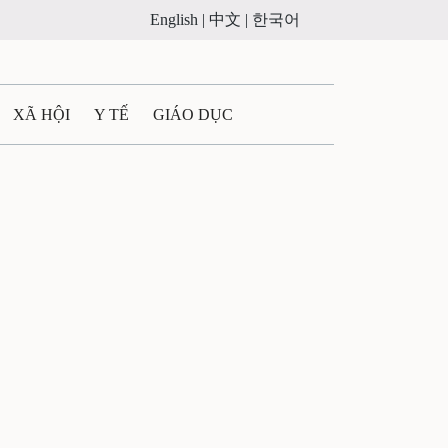
English |
中文 |
한국어
XÃ HỘI
Y TẾ
GIÁO DỤC
E MÁY
PHÁP LUẬT
 QUẢNG CÁO
LTIMEDIA