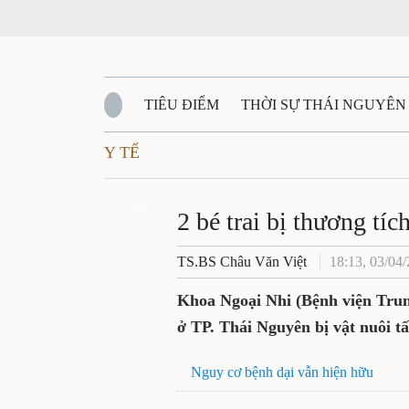
TIÊU ĐIỂM
THỜI SỰ THÁI NGUYÊ
Y TẾ
QUỐC PHÒNG - AN NINH
BẠN ĐỌC
Đ
2 bé trai bị thươn
QUÊ HƯƠNG - ĐẤT NƯỚC
QUỐC TẾ
Zalo
nuôi tấn công
VĂN BẢN, CHÍNH SÁCH MỚI
VĂN NGH
TS.BS Châu Văn Việt
18:13, 03
Khoa Ngoại Nhi (Bệnh việ
2 trường hợp ở TP. Thái Ng
thương tích nghiêm trọng