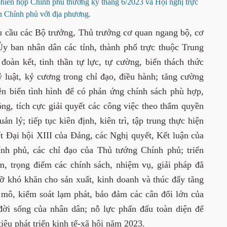
hiên họp Chính phủ thường kỳ tháng 6/2023 và Hội nghị trực
n Chính phủ với địa phương.
u cầu các Bộ trưởng, Thủ trưởng cơ quan ngang bộ, cơ
y ban nhân dân các tỉnh, thành phố trực thuộc Trung
đoàn kết, tinh thần tự lực, tự cường, biến thách thức
ỷ luật, kỷ cương trong chỉ đạo, điều hành; tăng cường
iễn biến tình hình để có phản ứng chính sách phù hợp,
ộng, tích cực giải quyết các công việc theo thẩm quyền
ản lý; tiếp tục kiên định, kiên trì, tập trung thực hiện
t Đại hội XIII của Đảng, các Nghị quyết, Kết luận của
nh phủ, các chỉ đạo của Thủ tướng Chính phủ; triển
âm, trọng điểm các chính sách, nhiệm vụ, giải pháp đã
gỡ khó khăn cho sản xuất, kinh doanh và thúc đẩy tăng
ĩ mô, kiểm soát lạm phát, bảo đảm các cân đối lớn của
n đời sống của nhân dân; nỗ lực phấn đấu toàn diện để
tiêu phát triển kinh tế-xã hội năm 2023.