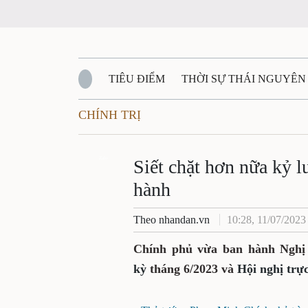
TIÊU ĐIỂM
THỜI SỰ THÁI NGUYÊN
CHÍNH TRỊ
QUỐC PHÒNG - AN NINH
BẠN ĐỌC
Đ
QUÊ HƯƠNG - ĐẤT NƯỚC
Zalo
QUỐC TẾ
Siết chặt hơn nữa kỷ l
hành
VĂN BẢN, CHÍNH SÁCH MỚI
VĂN NGH
Theo nhandan.vn
10:28, 11/07/2023
Chính phủ vừa ban hành Nghị
kỳ
tháng 6/2023 và
Hội nghị trự