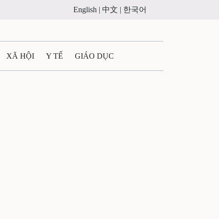
English |
中文 |
한국어
XÃ HỘI
Y TẾ
GIÁO DỤC
E MÁY
PHÁP LUẬT
 QUẢNG CÁO
ULTIMEDIA