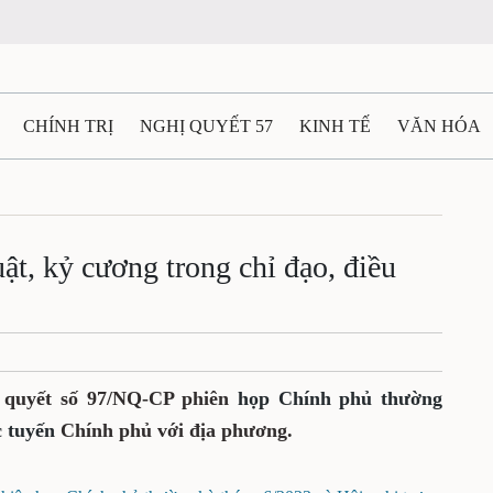
CHÍNH TRỊ
NGHỊ QUYẾT 57
KINH TẾ
VĂN HÓA
ẤT VÀ NGƯỜI THÁI NGUYÊN
GIAO THÔNG
Ô TÔ - X
TÀI NGUYÊN - MÔI TRƯỜNG
THỂ THAO
THÔNG TIN -
uật, kỷ cương trong chỉ đạo, điều
Ệ THÁI NGUYÊN
VIDEO
CÁC ĐỀ ÁN TRỌNG TÂM
M
 quyết số 97/NQ-CP phiên
họp Chính phủ thường
c tuyến
Chính phủ với địa phương.