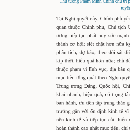
Thủ tướng Phạm Minh Chính chủ trì p
tuyế
Tại Nghị quyết này, Chính phủ yê
quan thuộc Chính phủ, Chủ tịch Ủ
ương tiếp tục phát huy sức mạnh 
thành cơ hội; siết chặt hơn nữa k
phân tích, dự báo, theo dõi sát d
kịp thời, hiệu quả hơn nữa; chủ đ
thuộc phạm vi lĩnh vực, địa bàn qu
mục tiêu tổng quát theo Nghị quyế
Trung ương Đảng, Quốc hội, Chí
khai nhanh, hiệu quả, có trọng t
ban hành, ưu tiên tập trung tháo 
trưởng gắn với ổn định kinh tế v
nền kinh tế và tiếp tục cải thiệ
hoàn thành cao nhất mục tiêu, chỉ 