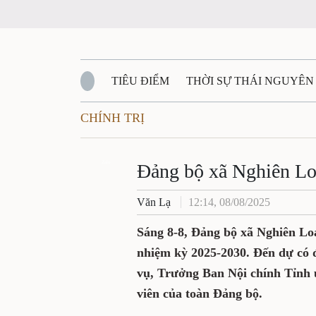
TIÊU ĐIỂM
THỜI SỰ THÁI NGUYÊN
CHÍNH TRỊ
QUỐC PHÒNG - AN NINH
BẠN ĐỌC
Đ
QUÊ HƯƠNG - ĐẤT NƯỚC
Zalo
QUỐC TẾ
Đảng bộ xã Nghiên Loa
Văn Lạ
12:14, 08/08/2025
VĂN BẢN, CHÍNH SÁCH MỚI
VĂN NGH
Sáng 8-8, Đảng bộ xã Nghiên Loa
nhiệm kỳ 2025-2030. Đến dự có
vụ, Trưởng Ban Nội chính Tỉnh ủ
viên của toàn Đảng bộ.