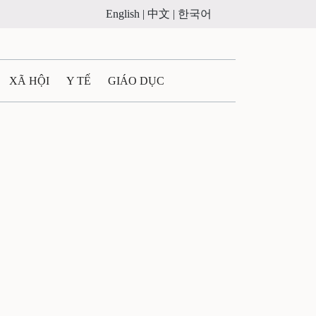
English |
中文 |
한국어
XÃ HỘI
Y TẾ
GIÁO DỤC
E MÁY
PHÁP LUẬT
 QUẢNG CÁO
ULTIMEDIA