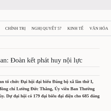
CHÍNH TRỊ
NGHỊ QUYẾT 57
KINH TẾ
VĂN HÓA
ẤT VÀ NGƯỜI THÁI NGUYÊN
GIAO THÔNG
Ô TÔ - X
TÀI NGUYÊN - MÔI TRƯỜNG
THỂ THAO
THÔNG TIN -
n: Đoàn kết phát huy nội lực
Ệ THÁI NGUYÊN
VIDEO
CÁC ĐỀ ÁN TRỌNG TÂM
M
n tổ chức Đại hội đại biểu Đảng bộ xã lần thứ I,
 đồng chí Lường Đức Thắng, Ủy viên Ban Thường
y. Dự đại hội có 179 đại biểu đại diện cho 685 đảng