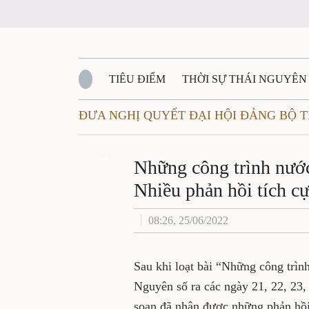
TIÊU ĐIỂM
THỜI SỰ THÁI NGUYÊN
ĐƯA NGHỊ QUYẾT ĐẠI HỘI ĐẢNG BỘ 
QUỐC PHÒNG - AN NINH
BẠN ĐỌC
Đ
QUÊ HƯƠNG - ĐẤT NƯỚC
Zalo
QUỐC TẾ
Những công trình nước 
Nhiều phản hồi tích cự
VĂN BẢN, CHÍNH SÁCH MỚI
VĂN NGH
08:26, 25/06/2022
Sau khi loạt bài “Những công trình
Nguyên số ra các ngày 21, 22, 23,
soạn đã nhận được những phản hồi 