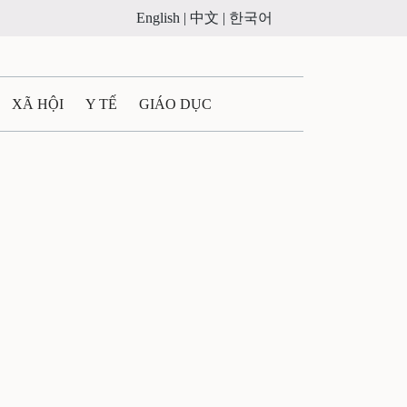
English |
中文 |
한국어
XÃ HỘI
Y TẾ
GIÁO DỤC
E MÁY
PHÁP LUẬT
 QUẢNG CÁO
ULTIMEDIA