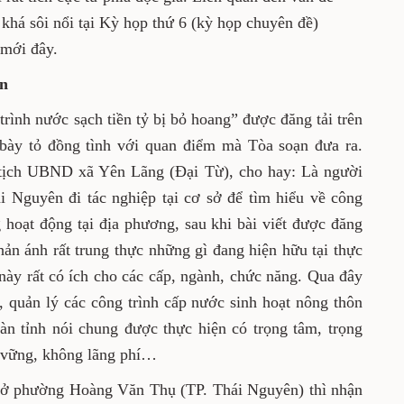
 khá sôi nổi tại Kỳ họp thứ 6 (kỳ họp chuyên đề)
 mới đây.
an
trình nước sạch tiền tỷ bị bỏ hoang” được đăng tải trên
bày tỏ đồng tình với quan điểm mà Tòa soạn đưa ra.
ịch UBND xã Yên Lãng (Đại Từ), cho hay: Là người
i Nguyên đi tác nghiệp tại cơ sở để tìm hiểu về công
 hoạt động tại địa phương, sau khi bài viết được đăng
 phản ánh rất trung thực những gì đang hiện hữu tại thực
 này rất có ích cho các cấp, ngành, chức năng. Qua đây
, quản lý các công trình cấp nước sinh hoạt nông thôn
bàn tỉnh nói chung được thực hiện có trọng tâm, trọng
 vững, không lãng phí…
 ở phường Hoàng Văn Thụ (TP. Thái Nguyên) thì nhận