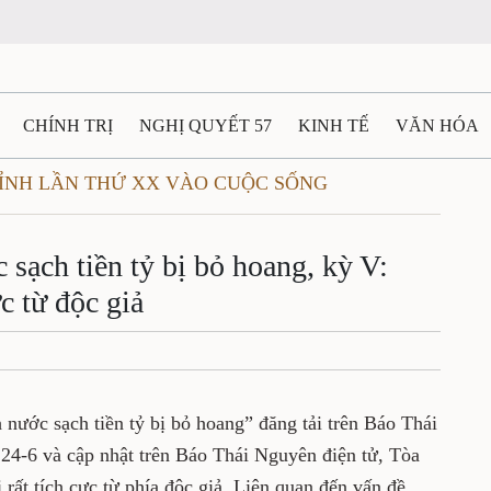
CHÍNH TRỊ
NGHỊ QUYẾT 57
KINH TẾ
VĂN HÓA
TỈNH LẦN THỨ XX VÀO CUỘC SỐNG
ẤT VÀ NGƯỜI THÁI NGUYÊN
GIAO THÔNG
Ô TÔ - X
TÀI NGUYÊN - MÔI TRƯỜNG
THỂ THAO
THÔNG TIN -
sạch tiền tỷ bị bỏ hoang, kỳ V:
c từ độc giả
Ệ THÁI NGUYÊN
VIDEO
CÁC ĐỀ ÁN TRỌNG TÂM
M
 nước sạch tiền tỷ bị bỏ hoang” đăng tải trên Báo Thái
 24-6 và cập nhật trên Báo Thái Nguyên điện tử, Tòa
rất tích cực từ phía độc giả. Liên quan đến vấn đề