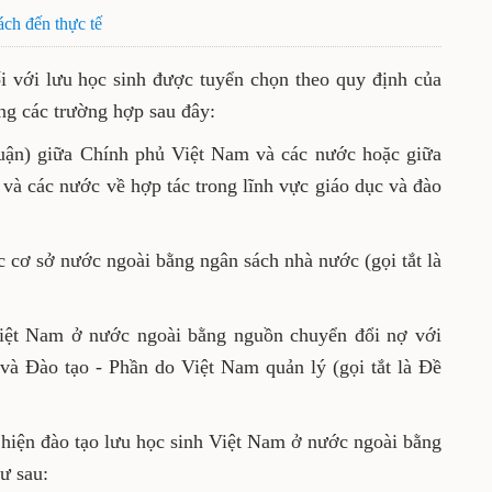
ính sách đến thực tế
g đối với lưu học sinh được tuyển chọn theo
Đào tạo đi học trong các trường hợp sau đây:
oả thuận) giữa Chính phủ Việt Nam và các nước
o tạo Việt Nam và các nước về hợp tác trong
ọi tắt là diện Hiệp định);
tại các cơ sở nước ngoài bằng ngân sách nhà
ân Việt Nam ở nước ngoài bằng nguồn chuyển
ủa Bộ Giáo dục và Đào tạo - Phần do Việt Nam
ển đổi nợ Nga).
am thực hiện đào tạo lưu học sinh Việt Nam ở
Ngân sách nhà nước như sau: