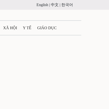
English |
中文 |
한국어
XÃ HỘI
Y TẾ
GIÁO DỤC
E MÁY
PHÁP LUẬT
 QUẢNG CÁO
LTIMEDIA