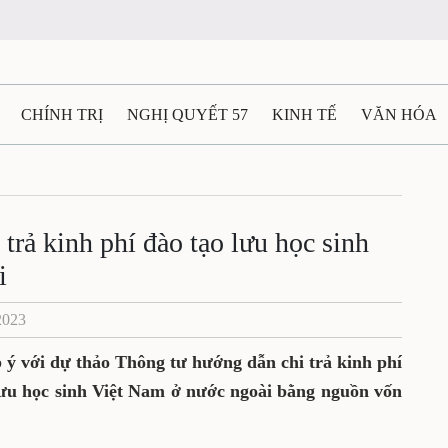
N
CHÍNH TRỊ
NGHỊ QUYẾT 57
KINH TẾ
VĂN HÓA
ĐẤT VÀ NGƯỜI THÁI NGUYÊN
GIAO THÔNG
Ô TÔ - X
chi trả kinh phí đào tạo lưu
TÀI NGUYÊN - MÔI TRƯỜNG
THỂ THAO
THÔNG TIN -
 ở nước ngoài
Ệ THÁI NGUYÊN
VIDEO
CÁC ĐỀ ÁN TRỌNG TÂM
MU
3/12/2023
iến góp ý với dự thảo Thông tư hướng dẫn
am thực hiện đào tạo lưu học sinh Việt Nam
ốn Ngân sách nhà nước.