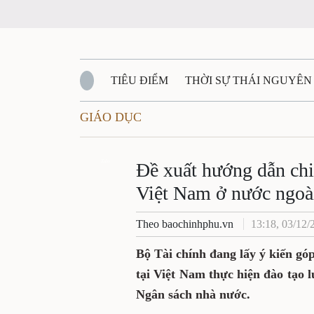
TIÊU ĐIỂM
THỜI SỰ THÁI NGUYÊ
GIÁO DỤC
QUỐC PHÒNG - AN NINH
BẠN ĐỌC
Đề xuất hướng dẫn 
QUÊ HƯƠNG - ĐẤT NƯỚC
QUỐC TẾ
Zalo
học sinh Việt Nam
VĂN BẢN, CHÍNH SÁCH MỚI
VĂN NGH
Theo baochinhphu.vn
13:18, 0
Bộ Tài chính đang lấy ý k
chi trả ki
nh phí tại Việt N
ở nước ngoài bằng nguồn v