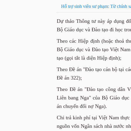
Hỗ trợ sinh viên sư phạm: Từ ch
Dự thảo Thông tư này áp dụn
quy định của Bộ Giáo dục và 
Theo các Hiệp định (hoặc th
hoặc giữa Bộ Giáo dục và Đà
lĩnh vực giáo dục và đào tạo (g
Theo Đề án "Đào tạo cán bộ 
nước (gọi tắt là Đề án 322);
Theo Đề án "Đào tạo công d
đổi nợ với Liên bang Nga" c
quản lý (gọi tắt là Đề án chuy
Chi trả kinh phí tại Việt N
nước ngoài bằng nguồn vốn 