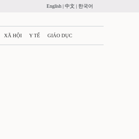
English |
中文 |
한국어
XÃ HỘI
Y TẾ
GIÁO DỤC
E MÁY
PHÁP LUẬT
 QUẢNG CÁO
ULTIMEDIA