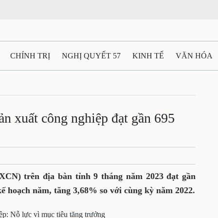
CHÍNH TRỊ
NGHỊ QUYẾT 57
KINH TẾ
VĂN HÓA
ẤT VÀ NGƯỜI THÁI NGUYÊN
GIAO THÔNG
Ô TÔ - X
TÀI NGUYÊN - MÔI TRƯỜNG
THỂ THAO
THÔNG TIN -
sản xuất công nghiệp đạt gần 695
Ệ THÁI NGUYÊN
VIDEO
CÁC ĐỀ ÁN TRỌNG TÂM
M
XCN)
trên địa bàn tỉnh 9 tháng năm 2023 đạt gần
kế hoạch năm, tăng 3,68% so với cùng kỳ năm 2022.
ệp: Nỗ lực vì mục tiêu tăng trưởng