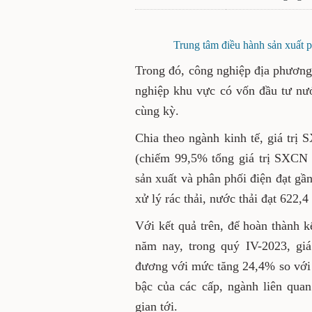
Trung tâm điều hành sản xuất 
Trong đó, công ng
h
iệp địa phương
nghiệp khu vực có vốn đầu tư nướ
cùng kỳ.
Chia theo ngành kinh tế,
giá trị
(chiếm 99,5% tổng giá trị
SXCN
sản xuất và phân phối điện đạt gầ
xử lý rác thải, nước thải đạt 622,4
Với kết quả trên, để hoàn thành k
năm nay, trong quý IV-2023,
gi
đương với mức tăng 24,4% so với 
bậc của các cấp, ngành liên qua
gian tới.