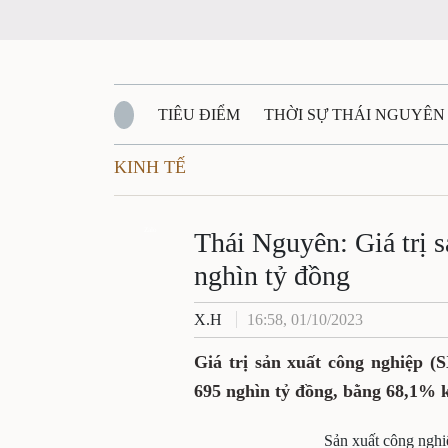
TIÊU ĐIỂM
THỜI SỰ THÁI NGUYÊN
KINH TẾ
QUỐC PHÒNG - AN NINH
BẠN ĐỌC
Đ
QUÊ HƯƠNG - ĐẤT NƯỚC
Zalo
QUỐC TẾ
Thái Nguyên: Giá trị 
nghìn tỷ đồng
VĂN BẢN, CHÍNH SÁCH MỚI
VĂN NGH
X.H
16:58, 01/10/2023
Giá trị sản xuất công nghiệp
(S
695 nghìn tỷ đồng, bằng 68,1% 
Sản xuất công nghi