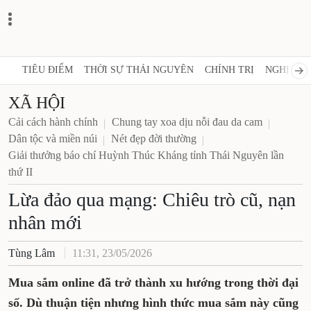
TIÊU ĐIỂM
THỜI SỰ THÁI NGUYÊN
CHÍNH TRỊ
NGHỊ QUY
XÃ HỘI
Cải cách hành chính
Chung tay xoa dịu nỗi đau da cam
Dân tộc và miền núi
Nét đẹp đời thường
Giải thưởng báo chí Huỳnh Thúc Kháng tỉnh Thái Nguyên lần
thứ II
Lừa đảo qua mạng: Chiêu trò cũ, nạn
nhân mới
Tùng Lâm
11:31, 23/05/2026
Mua sắm online đã trở thành xu hướng trong thời đại
số. Dù thuận tiện nhưng hình thức mua sắm này cũng