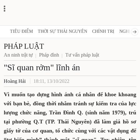
TIÊU ĐIỂM
THỜI SỰ THÁI NGUYÊN
CHÍNH TRỊ
NGHỊ QUY
PHÁP LUẬT
An ninh trật tự
Pháp đình
Tư vấn pháp luật
"Sĩ quan rởm" lĩnh án
Hoàng Hải
18:11, 13/10/2022
Vì muốn tạo dựng hình ảnh cá nhân để khoe khoang
với bạn bè, đồng thời nhằm tránh sự kiểm tra của lực
lượng chức năng, Trần Đình Q. (sinh năm 1979), trú
tại phường Q.T (TP. Thái Nguyên) đã làm giả hồ sơ
giấy tờ của cơ quan, tổ chức cùng với các vật dụng để
“tự biến mình” thành một "sĩ quan". Tuy nhiên, tên