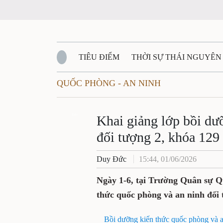
TIÊU ĐIỂM
THỜI SỰ THÁI NGUYÊN
QUỐC PHÒNG - AN NINH
QUỐC PHÒNG - AN NINH
BẠN ĐỌC
Đ
QUÊ HƯƠNG - ĐẤT NƯỚC
Zalo
QUỐC TẾ
Khai giảng lớp bồi dư
đối tượng 2, khóa 129
VĂN BẢN, CHÍNH SÁCH MỚI
VĂN NGH
Duy Đức
15:44, 01/06/2026
Ngày 1-6, tại Trường Quân sự Qu
thức quốc phòng và an ninh đối
Bồi dưỡng kiến thức quốc phòng và a