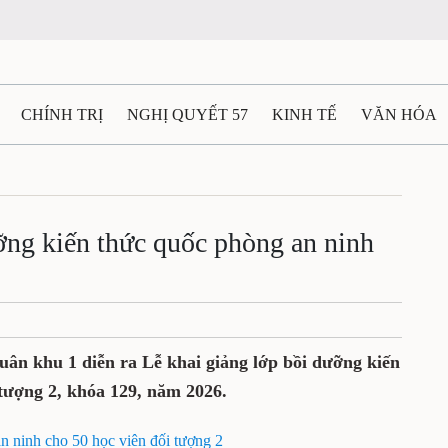
CHÍNH TRỊ
NGHỊ QUYẾT 57
KINH TẾ
VĂN HÓA
ẤT VÀ NGƯỜI THÁI NGUYÊN
GIAO THÔNG
Ô TÔ - X
TÀI NGUYÊN - MÔI TRƯỜNG
THỂ THAO
THÔNG TIN -
ỡng kiến thức quốc phòng an ninh
Ệ THÁI NGUYÊN
VIDEO
CÁC ĐỀ ÁN TRỌNG TÂM
M
ân khu 1 diễn ra Lễ khai giảng lớp bồi dưỡng kiến
 tượng 2, khóa 129, năm 2026.
n ninh cho 50 học viên đối tượng 2