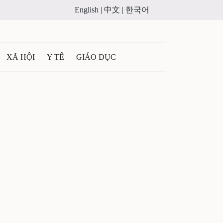
English |
中文 |
한국어
XÃ HỘI
Y TẾ
GIÁO DỤC
E MÁY
PHÁP LUẬT
 QUẢNG CÁO
ULTIMEDIA