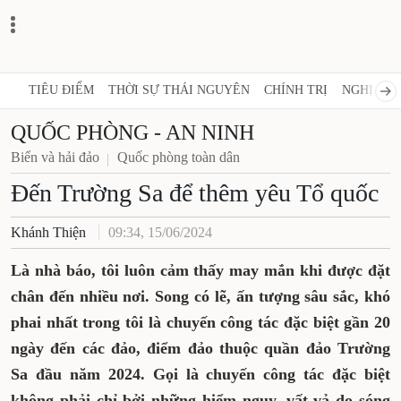
TIÊU ĐIỂM
THỜI SỰ THÁI NGUYÊN
CHÍNH TRỊ
NGHỊ QUY
QUỐC PHÒNG - AN NINH
Biển và hải đảo
Quốc phòng toàn dân
Đến Trường Sa để thêm yêu Tổ quốc
Khánh Thiện
09:34, 15/06/2024
Là nhà báo, tôi luôn cảm thấy may mắn khi được đặt
chân đến nhiều nơi. Song có lẽ, ấn tượng sâu sắc, khó
phai nhất trong tôi là chuyến công tác đặc biệt gần 20
ngày đến các đảo, điểm đảo thuộc quần đảo Trường
Sa đầu năm 2024. Gọi là chuyến công tác đặc biệt
không phải chỉ bởi những hiểm nguy, vất vả do sóng